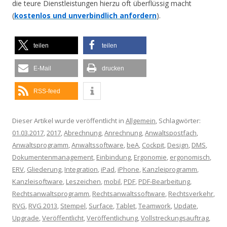
die teure Dienstleistungen hierzu oft überflüssig macht
(
kostenlos und unverbindlich anfordern
).
teilen
teilen
E-Mail
drucken
RSS-feed
Dieser Artikel wurde veröffentlicht in
Allgemein
, Schlagwörter:
01.03.2017
,
2017
,
Abrechnung
,
Anrechnung
,
Anwaltspostfach
,
Anwaltsprogramm
,
Anwaltssoftware
,
beA
,
Cockpit
,
Design
,
DMS
,
Dokumentenmanagement
,
Einbindung
,
Ergonomie
,
ergonomisch
,
ERV
,
Gliederung
,
Integration
,
iPad
,
iPhone
,
Kanzleiprogramm
,
Kanzleisoftware
,
Leszeichen
,
mobil
,
PDF
,
PDF-Bearbeitung
,
Rechtsanwaltsprogramm
,
Rechtsanwaltssoftware
,
Rechtsverkehr
,
RVG
,
RVG 2013
,
Stempel
,
Surface
,
Tablet
,
Teamwork
,
Update
,
Upgrade
,
Veröffentlicht
,
Veröffentlichung
,
Vollstreckungsauftrag
,