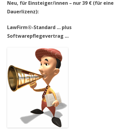
Neu, für Einsteiger/innen – nur 39 € (für eine
Dauerlizenz):
LawFirm®-Standard … plus
Softwarepflegevertrag …