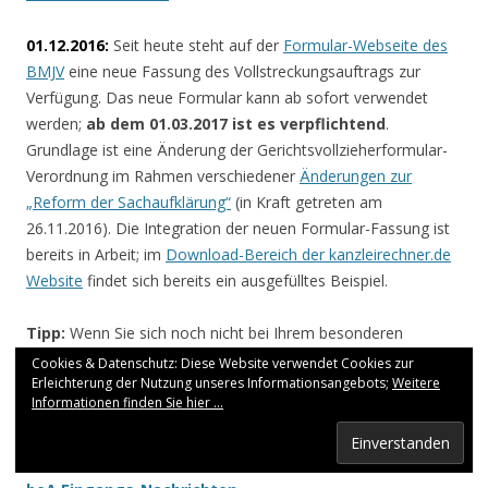
01.12.2016:
Seit heute steht auf der
Formular-Webseite des
BMJV
eine neue Fassung des Vollstreckungsauftrags zur
Verfügung. Das neue Formular kann ab sofort verwendet
werden;
ab dem 01.03.2017 ist es verpflichtend
.
Grundlage ist eine Änderung der Gerichtsvollzieherformular-
Verordnung im Rahmen verschiedener
Änderungen zur
„Reform der Sachaufklärung“
(in Kraft getreten am
26.11.2016). Die Integration der neuen Formular-Fassung ist
bereits in Arbeit; im
Download-Bereich der kanzleirechner.de
Website
findet sich bereits ein ausgefülltes Beispiel.
Tipp:
Wenn Sie sich noch nicht bei Ihrem besonderen
elektronischen Anwaltspostfach registriert haben sollten,
Cookies & Datenschutz: Diese Website verwendet Cookies zur
Erleichterung der Nutzung unseres Informationsangebots;
Weitere
finden Sie hier unsere
Informationen finden Sie hier ...
Schritt-für-Schritt-Anleitungen von der beA-Karten
Bestellung bis zur Ersteinrichtung
,
Schritt-für-Schritt-Anleitungen u.a. zum Abrufen von