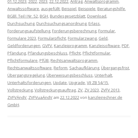
01.12.2023
,
2022
,
2023
,
22.12.2022
,
Antrag
,
Anwaltsprogramm
,
Anwaltssoftware
,
ausgefüllt
,
Beispiel
,
Beispiele
,
Beratungshilfe
,
BGBl. Teil I Nr. 52
,
BGH
,
Bundesgesetzblatt
,
Download
,
Durchsuchung
,
Durchsuchungsanordnung
,
Erlass
,
Forderungsaufstellung
,
Forderungsberechnung
,
Formular
,
Formulare 2023
,
Formularpflicht
,
Formularzwang
,
Geld
,
Geldforderungen
,
GVFV
,
Kanzleiprogramm
,
Kanzleisoftware
,
PDF
,
Pfändung
,
Pfändungsbeschluss
,
Pflicht
,
Pflichtformular
,
Pflichtformulare
,
PfÜB
,
Rechtsanwaltsprogramm
,
Rechtsanwaltssoftware
,
Reform
,
Sachaufklärung
,
Übergangsfrist
,
Übergangsregelung
,
Überweisungsbeschluss
,
Unterhalt
,
Unterhaltsforderungen
,
Update
,
Upgrade
,
VII ZB 54/15
,
Vollstreckung
,
Vollstreckungsauftrag
,
ZV
,
ZV 2023
,
ZVFV 2013
,
ZVFVÄndV
,
ZVFVuaÄndV
am
22.12.2022
von
kanzleirechner.de
GmbH
.