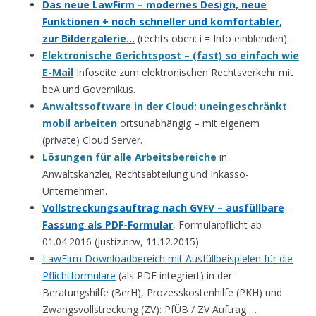
Das neue LawFirm – modernes Design, neue
Funktionen + noch schneller und komfortabler,
zur Bildergalerie…
(rechts oben: i = Info einblenden).
Elektronische Gerichtspost – (fast) so einfach wie
E-Mail
Infoseite zum elektronischen Rechtsverkehr mit
beA und Governikus.
Anwaltssoftware in der Cloud: uneingeschränkt
mobil arbeiten
ortsunabhängig – mit eigenem
(private) Cloud Server.
Lösungen für alle Arbeitsbereiche
in
Anwaltskanzlei, Rechtsabteilung und Inkasso-
Unternehmen.
Vollstreckungsauftrag nach GVFV – ausfüllbare
Fassung als PDF-Formular
, Formularpflicht ab
01.04.2016 (Justiz.nrw, 11.12.2015)
LawFirm Downloadbereich mit Ausfüllbeispielen für die
Pflichtformulare
(als PDF integriert) in der
Beratungshilfe (BerH), Prozesskostenhilfe (PKH) und
Zwangsvollstreckung (ZV): PfÜB / ZV Auftrag …