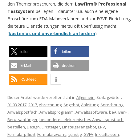
den Themenbroschüren, die dem
LawFirm® Professional
Testsystem
beiliegen – darunter u.a. auch eine eigene
Broschüre zum EDA Mahnverfahren und zur EGVP Einrichtung
die teure Dienstleistungen hierzu oft überflüssig macht
(
kostenlos und unverbindlich anfordern
).
teilen
teilen
E-Mail
drucken
RSS-feed
Dieser Artikel wurde veröffentlicht in
Allgemein
, Schlagwörter:
01.03.2017
,
2017
,
Abrechnung
,
Angebot
,
Anleitung
,
Anrechnung
,
Anwalspostfach
,
Anwaltsprogramm
,
Anwaltssoftware
,
beA
,
BerH
,
Berufsanfänger
,
besonderes elektronisches Anwaltspostfach
,
bestellen
,
Design
,
Einsteiger
,
Einsteigerangebot
,
ERV
,
Formularpflicht
,
Formularzwang
,
günstig
,
GVFV
,
Inkrafttreten
,