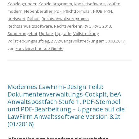
Kanzleigründer
,
Kanzleiprogramm
,
Kanzleisoftware
,
kaufen
,
modern
,
Nebenberufler
,
PDF
,
Pflichtformular
,
PfÜB
,
PKH
,
preiswert
,
Rabatt
,
Rechtsanwaltsprogramm
,
Rechtsanwaltssoftware
,
Rechtsverkehr
,
RVG
,
RVG 2013
,
Sonderangebot
,
Update
,
Upgrade
,
Vollstreckung
,
Vollstreckungsauftrag
,
ZV
,
Zwangsvollstreckung
am
30.03.2017
von
kanzleirechner.de GmbH
.
Modernes LawFirm-Design Teil2:
Dokumentenverwaltungs-Cockpit, beA
Anwaltspostfach Stufe 1, PDF-Stempel
und PDF-Bearbeitung – Upgrade auf die
LawFirm Anwaltssoftware Version 8.2t
(01/2016)
Information zum besonderen elektronischen