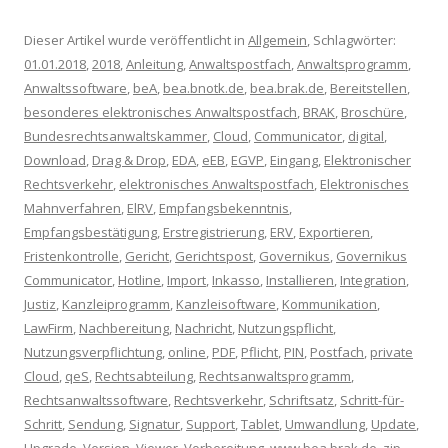
Dieser Artikel wurde veröffentlicht in
Allgemein
, Schlagwörter:
01.01.2018
,
2018
,
Anleitung
,
Anwaltspostfach
,
Anwaltsprogramm
,
Anwaltssoftware
,
beA
,
bea.bnotk.de
,
bea.brak.de
,
Bereitstellen
,
besonderes elektronisches Anwaltspostfach
,
BRAK
,
Broschüre
,
Bundesrechtsanwaltskammer
,
Cloud
,
Communicator
,
digital
,
Download
,
Drag & Drop
,
EDA
,
eEB
,
EGVP
,
Eingang
,
Elektronischer
Rechtsverkehr
,
elektronisches Anwaltspostfach
,
Elektronisches
Mahnverfahren
,
ElRV
,
Empfangsbekenntnis
,
Empfangsbestätigung
,
Erstregistrierung
,
ERV
,
Exportieren
,
Fristenkontrolle
,
Gericht
,
Gerichtspost
,
Governikus
,
Governikus
Communicator
,
Hotline
,
Import
,
Inkasso
,
Installieren
,
Integration
,
Justiz
,
Kanzleiprogramm
,
Kanzleisoftware
,
Kommunikation
,
LawFirm
,
Nachbereitung
,
Nachricht
,
Nutzungspflicht
,
Nutzungsverpflichtung
,
online
,
PDF
,
Pflicht
,
PIN
,
Postfach
,
private
Cloud
,
qeS
,
Rechtsabteilung
,
Rechtsanwaltsprogramm
,
Rechtsanwaltssoftware
,
Rechtsverkehr
,
Schriftsatz
,
Schritt-für-
Schritt
,
Sendung
,
Signatur
,
Support
,
Tablet
,
Umwandlung
,
Update
,
Upgrade
,
Version
,
Viewer
,
Vorbereitung
,
www.bea.brak.de
,
zip
,