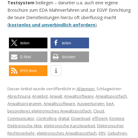
Testsystem
beiliegen – darunter u.a. auch eine eigene
Broschüre zum EDA Mahnverfahren und zur EGVP Einrichtung
die teure Dienstleistungen hierzu oft überflüssig macht
(
kostenlos und unverbindlich anfordern
).
teilen
teilen
E-Mail
drucken
RSS-feed
Dieser Artikel wurde veröffentlicht in
Allgemein
, Schlagwörter:
Abrechnung
,
Angebot
,
Anwalt
,
Anwaltsoftware
,
Anwaltspostfach
,
Anwaltsprogramm
,
Anwaltssoftware
,
Auswertungen
,
beA
,
besonderes elektronisches Anwaltspostfach
,
Cloud
,
Communicator
,
Controlling
,
digital
,
Download
,
effizient
,
Einstieg
,
Elektronische Akte
,
elektronische Kanzleiarbeit
,
Elektronischer
Rechtsverkehr
,
elektronisches Anwaltspostfach
,
ERV
,
Gebühren
,