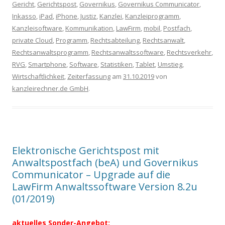
Gericht
,
Gerichtspost
,
Governikus
,
Governikus Communicator
,
Inkasso
,
iPad
,
iPhone
,
Justiz
,
Kanzlei
,
Kanzleiprogramm
,
Kanzleisoftware
,
Kommunikation
,
LawFirm
,
mobil
,
Postfach
,
private Cloud
,
Programm
,
Rechtsabteilung
,
Rechtsanwalt
,
Rechtsanwaltsprogramm
,
Rechtsanwaltssoftware
,
Rechtsverkehr
,
RVG
,
Smartphone
,
Software
,
Statistiken
,
Tablet
,
Umstieg
,
Wirtschaftlichkeit
,
Zeiterfassung
am
31.10.2019
von
kanzleirechner.de GmbH
.
Elektronische Gerichtspost mit
Anwaltspostfach (beA) und Governikus
Communicator – Upgrade auf die
LawFirm Anwaltssoftware Version 8.2u
(01/2019)
aktuelles Sonder-Angebot: