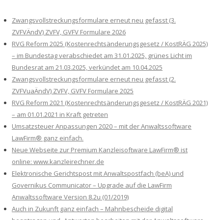
Zwangsvollstreckungsformulare erneut neu gefasst (3.
ZVFVÄndV) ZVFV, GVFV Formulare 2026
RVG Reform 2025 (Kostenrechtsänderungsgesetz / KostRÄG 2025)
– im Bundestag verabschiedet am 31.01.2025, grünes Licht im
Bundesrat am 21.03.2025, verkündet am 10.04.2025
Zwangsvollstreckungsformulare erneut neu gefasst (2.
ZVFVuaÄndV) ZVFV, GVFV Formulare 2025
RVG Reform 2021 (Kostenrechtsänderungsgesetz / KostRÄG 2021)
– am 01.01.2021 in Kraft getreten
Umsatzsteuer Anpassungen 2020 – mit der Anwaltssoftware
LawFirm® ganz einfach.
Neue Webseite zur Premium Kanzleisoftware LawFirm® ist
online: www.kanzleirechner.de
Elektronische Gerichtspost mit Anwaltspostfach (beA) und
Governikus Communicator – Upgrade auf die LawFirm
Anwaltssoftware Version 8.2u (01/2019)
Auch in Zukunft ganz einfach – Mahnbescheide digital