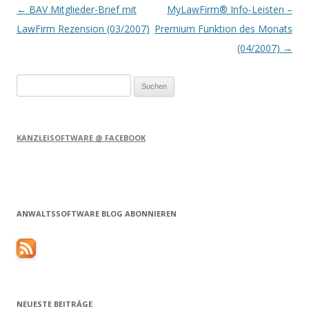
Artikel-Navigation
←
BAV Mitglieder-Brief mit
MyLawFirm® Info-Leisten –
LawFirm Rezension (03/2007)
Premium Funktion des Monats
(04/2007)
→
Suchen
nach:
KANZLEISOFTWARE @ FACEBOOK
ANWALTSSOFTWARE BLOG ABONNIEREN
NEUESTE BEITRÄGE