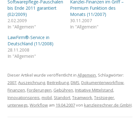
Softwarepflege-Pauschalen
Kanzlei-Finanzen im Griff –
bis Ende 2011 garantiert
Premium Funktion des
(02/2009)
Monats (11/2007)
2.02.2009
30.11.2007
In "Allgemein"
In "Allgemein"
LawFirm®-Service in
Deutschland (11/2008)
28.11.2008
In "Allgemein"
Dieser Artikel wurde veröffentlicht in
Allgemein
, Schlagwörter:
2007
,
Auszeichnung
,
Beitreibung
,
DMS
,
Dokumentenworkflow
,
Finanzen
,
Forderungen
,
Gebühren
,
Initiative Mittelstand
,
Innovationspreis
,
mobil
,
Standort
,
Teamwork
,
Testsieger
,
unterwegs
,
Workflow
am
19.04.2007
von
kanzleirechner.de GmbH
.