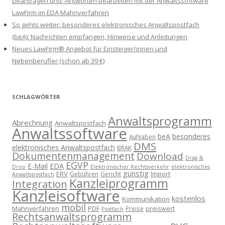
beantragen und -Antworten bearbeiten mit der Anwaltssoftware
LawFirm im EDA Mahnverfahren
So gehts weiter: besonderes elektronisches Anwaltspostfach
(beA): Nachrichten empfangen, Hinweise und Anleitungen
Neues LawFirm® Angebot für Einsteiger/innen und
Nebenberufler (schon ab 39 €)
SCHLAGWÖRTER
Anwaltsprogramm
Abrechnung
Anwaltspostfach
Anwaltssoftware
beA
besonderes
Aufgaben
DMS
elektronisches Anwaltspostfach
BRAK
Dokumentenmanagement
Download
Drag &
EGVP
E-Mail
EDA
Drop
Elektronischer Rechtsverkehr
elektronisches
günstig
ERV
Import
Gebühren
Gericht
Anwaltspostfach
Kanzleiprogramm
Integration
Kanzleisoftware
kostenlos
Kommunikation
mobil
Mahnverfahren
PDF
preiswert
Preise
Postfach
Rechtsanwaltsprogramm