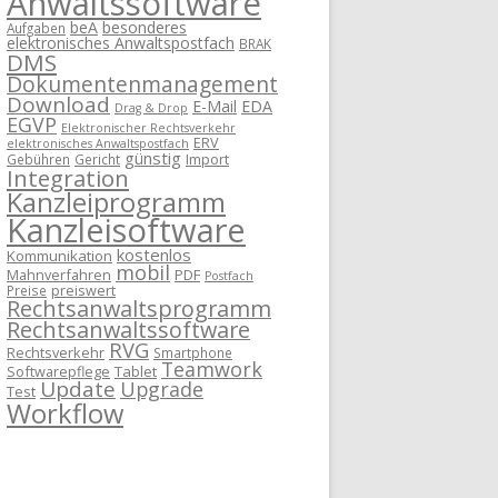
Anwaltssoftware
beA
besonderes
Aufgaben
elektronisches Anwaltspostfach
BRAK
DMS
Dokumentenmanagement
Download
E-Mail
EDA
Drag & Drop
EGVP
Elektronischer Rechtsverkehr
ERV
elektronisches Anwaltspostfach
günstig
Import
Gebühren
Gericht
Integration
Kanzleiprogramm
Kanzleisoftware
kostenlos
Kommunikation
mobil
Mahnverfahren
PDF
Postfach
preiswert
Preise
Rechtsanwaltsprogramm
Rechtsanwaltssoftware
RVG
Rechtsverkehr
Smartphone
Teamwork
Softwarepflege
Tablet
Update
Upgrade
Test
Workflow