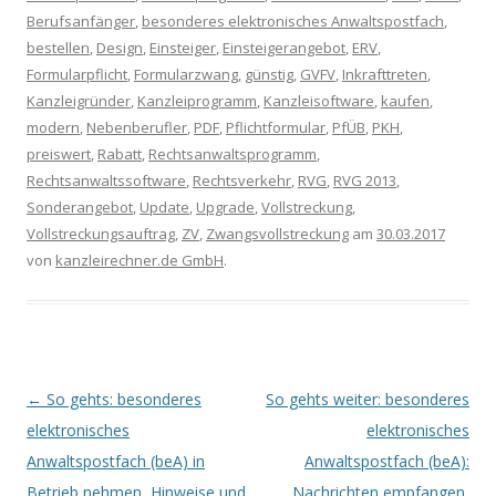
Berufsanfänger
,
besonderes elektronisches Anwaltspostfach
,
bestellen
,
Design
,
Einsteiger
,
Einsteigerangebot
,
ERV
,
Formularpflicht
,
Formularzwang
,
günstig
,
GVFV
,
Inkrafttreten
,
Kanzleigründer
,
Kanzleiprogramm
,
Kanzleisoftware
,
kaufen
,
modern
,
Nebenberufler
,
PDF
,
Pflichtformular
,
PfÜB
,
PKH
,
preiswert
,
Rabatt
,
Rechtsanwaltsprogramm
,
Rechtsanwaltssoftware
,
Rechtsverkehr
,
RVG
,
RVG 2013
,
Sonderangebot
,
Update
,
Upgrade
,
Vollstreckung
,
Vollstreckungsauftrag
,
ZV
,
Zwangsvollstreckung
am
30.03.2017
von
kanzleirechner.de GmbH
.
Artikel-Navigation
←
So gehts: besonderes
So gehts weiter: besonderes
elektronisches
elektronisches
Anwaltspostfach (beA) in
Anwaltspostfach (beA):
Betrieb nehmen, Hinweise und
Nachrichten empfangen,