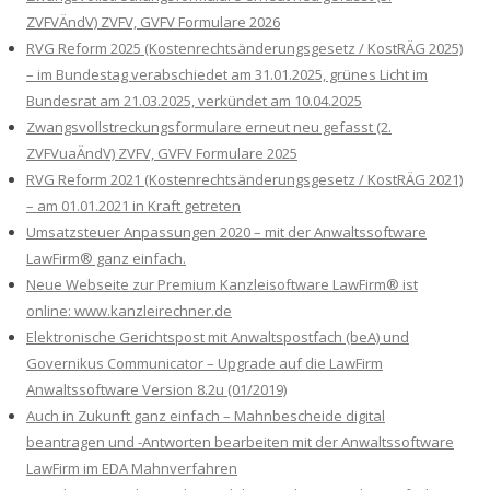
ZVFVÄndV) ZVFV, GVFV Formulare 2026
RVG Reform 2025 (Kostenrechtsänderungsgesetz / KostRÄG 2025)
– im Bundestag verabschiedet am 31.01.2025, grünes Licht im
Bundesrat am 21.03.2025, verkündet am 10.04.2025
Zwangsvollstreckungsformulare erneut neu gefasst (2.
ZVFVuaÄndV) ZVFV, GVFV Formulare 2025
RVG Reform 2021 (Kostenrechtsänderungsgesetz / KostRÄG 2021)
– am 01.01.2021 in Kraft getreten
Umsatzsteuer Anpassungen 2020 – mit der Anwaltssoftware
LawFirm® ganz einfach.
Neue Webseite zur Premium Kanzleisoftware LawFirm® ist
online: www.kanzleirechner.de
Elektronische Gerichtspost mit Anwaltspostfach (beA) und
Governikus Communicator – Upgrade auf die LawFirm
Anwaltssoftware Version 8.2u (01/2019)
Auch in Zukunft ganz einfach – Mahnbescheide digital
beantragen und -Antworten bearbeiten mit der Anwaltssoftware
LawFirm im EDA Mahnverfahren