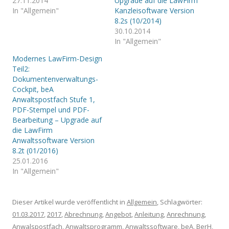
27.11.2014
Upgrade auf die LawFirm
In "Allgemein"
Kanzleisoftware Version
8.2s (10/2014)
30.10.2014
In "Allgemein"
Modernes LawFirm-Design
Teil2:
Dokumentenverwaltungs-
Cockpit, beA
Anwaltspostfach Stufe 1,
PDF-Stempel und PDF-
Bearbeitung – Upgrade auf
die LawFirm
Anwaltssoftware Version
8.2t (01/2016)
25.01.2016
In "Allgemein"
Dieser Artikel wurde veröffentlicht in
Allgemein
, Schlagwörter:
01.03.2017
,
2017
,
Abrechnung
,
Angebot
,
Anleitung
,
Anrechnung
,
Anwalspostfach
,
Anwaltsprogramm
,
Anwaltssoftware
,
beA
,
BerH
,