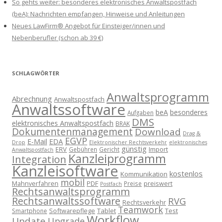
So gehts weiter: besonderes elektronisches Anwaltspostfach
(beA): Nachrichten empfangen, Hinweise und Anleitungen
Neues LawFirm® Angebot für Einsteiger/innen und
Nebenberufler (schon ab 39 €)
SCHLAGWÖRTER
Anwaltsprogramm
Abrechnung
Anwaltspostfach
Anwaltssoftware
beA
besonderes
Aufgaben
DMS
elektronisches Anwaltspostfach
BRAK
Dokumentenmanagement
Download
Drag &
EGVP
E-Mail
EDA
Drop
Elektronischer Rechtsverkehr
elektronisches
günstig
ERV
Import
Gebühren
Gericht
Anwaltspostfach
Kanzleiprogramm
Integration
Kanzleisoftware
kostenlos
Kommunikation
mobil
Mahnverfahren
PDF
preiswert
Preise
Postfach
Rechtsanwaltsprogramm
Rechtsanwaltssoftware
RVG
Rechtsverkehr
Teamwork
Softwarepflege
Tablet
Test
Smartphone
Workflow
Update
Upgrade