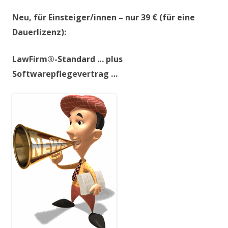
Neu, für Einsteiger/innen – nur 39 € (für eine
Dauerlizenz):
LawFirm®-Standard … plus
Softwarepflegevertrag …