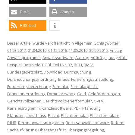
E-Mail
drucken
RSS-feed
Dieser Artikel wurde veröffentlicht in
Allgemein
, Schlagwörter:
01.03.2017
,
01.04.2016
,
01.12.2016
,
11.05.2016
,
30.09.2015
,
Antrag
,
Anwaltsprogramm
,
Anwaltssoftware
,
Auftrag
,
Aufträge
,
ausgefüllt
,
Beispiel
,
Beispiele
,
BGBl. Teil I Nr. 37
,
BGH
,
BMJV
,
Bundesgesetzblatt
,
Download
,
Durchsuchung
,
Durchsuchungsanordnung
,
Erlass
,
Forderungsaufstellung
,
Forderungsberechnung
,
Formular
,
Formularpflicht
,
Formularverordnung
,
Formularzwang
,
Geld
,
Geldforderungen
,
Gerichtsvollzieher
,
Gerichtsvollzieherformular
,
GVFV
,
Kanzleiprogramm
,
Kanzleisoftware
,
PDF
,
Pfändung
,
Pfändungsbeschluss
,
Pflicht
,
Pflichtformular
,
Pflichtformulare
,
PfÜB
,
Rechtsanwaltsprogramm
,
Rechtsanwaltssoftware
,
Reform
,
Sachaufklärung
,
Übergangsfrist
,
Übergangsregelung
,