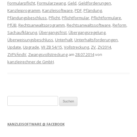
Formularpflicht
,
Formularzwang
,
Geld
,
Geldforderungen
,
Kanzleiprogramm
,
Kanzleisoftware
,
PDF
,
Pfändung
,
Pfändungsbeschluss
,
Pflicht
,
Pflichtformular
,
Pflichtformulare
,
PfÜB
,
Rechtsanwaltsprogramm
,
Rechtsanwaltssoftware
,
Reform
,
Sachaufklärung
,
Übergangsfrist
,
Übergangsregelung
,
Überweisungsbeschluss
,
Unterhalt
,
Unterhaltsforderungen
,
Update
,
Upgrade
,
VII ZB 54/15
,
Vollstreckung
,
ZV
,
ZV2014
,
ZVFVÄndV
,
Zwangsvollstreckung
am
28.07.2014
von
kanzleirechner.de GmbH
.
Suchen
nach:
KANZLEISOFTWARE @ FACEBOOK