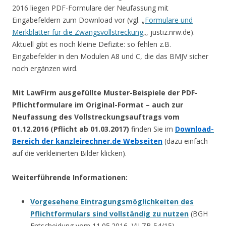
2016 liegen PDF-Formulare der Neufassung mit
Eingabefeldern zum Download vor (vgl. „
Formulare und
Merkblätter für die Zwangsvollstreckung
„, justiz.nrw.de).
Aktuell gibt es noch kleine Defizite: so fehlen z.B.
Eingabefelder in den Modulen A8 und C, die das BMJV sicher
noch ergänzen wird.
Mit LawFirm ausgefüllte Muster-Beispiele der PDF-
Pflichtformulare im Original-Format – auch zur
Neufassung des Vollstreckungsauftrags vom
01.12.2016 (Pflicht ab 01.03.2017)
finden Sie im
Download-
Bereich der kanzleirechner.de Webseiten
(dazu einfach
auf die verkleinerten Bilder klicken).
Weiterführende Informationen:
Vorgesehene Eintragungsmöglichkeiten des
Pflichtformulars sind vollständig zu nutzen
(BGH
Entscheidung vom 11.05.2016, VII ZB 54/15)