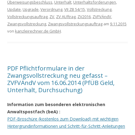
Überweisungsbeschluss
,
Unterhalt
,
Unterhaltsforderungen
,
Update
,
Upgrade
,
Verordnung
,
VII ZB 54/15
,
Vollstreckung
,
Vollstreckungsauftrag
,
ZV
,
ZV AUftrag
,
ZV2016
,
ZVFVÄndV
,
Zwangsvollstreckung
,
Zwangsvollstreckungsauftrag
am
9.11.2015
von
kanzleirechner.de GmbH
.
PDF Pflichtformulare in der
Zwangsvollstreckung neu gefasst –
ZVFVÄndV vom 16.06.2014 (PfÜB Geld,
Unterhalt, Durchsuchung)
Information zum besonderen elektronischen
Anwaltspostfach (beA)
:
PDF-Broschüre (kostenlos zum Download) mit wichtigen
Hintergrundinformationen und Schritt-für-Schritt-Anleitungen