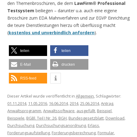
den Themenbroschüren, die dem
LawFirm® Professional
Testsystem
beiliegen – darunter u.a. auch eine eigene
Broschüre zum EDA Mahnverfahren und zur EGVP Einrichtung
die teure Dienstleistungen hierzu oft überflüssig macht
(
kostenlos und unverbindlich anfordern
).
teilen
teilen
E-Mail
drucken
RSS-feed
Dieser Artikel wurde veröffentlicht in
Allgemein
, Schlagwörter:
01.11.2014
,
11.05.2016
,
16.06.2014
,
2014
,
25.06.2014
,
Antrag
,
Anwaltsprogramm
,
Anwaltssoftware
,
ausgefüllt
,
Beispiel
,
Beispiele
,
BGBl. Teil I Nr. 26
,
BGH
,
Bundesgesetzblatt
,
Download
,
Durchsuchung
,
Durchsuchungsanordnung
,
Erlass
,
Forderungsaufstellung
,
Forderungsberechnung
,
Formular
,