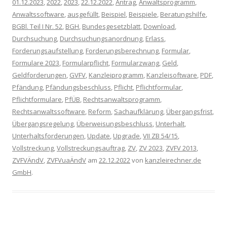
01.12.2023
,
2022
,
2023
,
22.12.2022
,
Antrag
,
Anwaltsprogramm
,
Anwaltssoftware
,
ausgefüllt
,
Beispiel
,
Beispiele
,
Beratungshilfe
,
BGBl. Teil I Nr. 52
,
BGH
,
Bundesgesetzblatt
,
Download
,
Durchsuchung
,
Durchsuchungsanordnung
,
Erlass
,
Forderungsaufstellung
,
Forderungsberechnung
,
Formular
,
Formulare 2023
,
Formularpflicht
,
Formularzwang
,
Geld
,
Geldforderungen
,
GVFV
,
Kanzleiprogramm
,
Kanzleisoftware
,
PDF
,
Pfändung
,
Pfändungsbeschluss
,
Pflicht
,
Pflichtformular
,
Pflichtformulare
,
PfÜB
,
Rechtsanwaltsprogramm
,
Rechtsanwaltssoftware
,
Reform
,
Sachaufklärung
,
Übergangsfrist
,
Übergangsregelung
,
Überweisungsbeschluss
,
Unterhalt
,
Unterhaltsforderungen
,
Update
,
Upgrade
,
VII ZB 54/15
,
Vollstreckung
,
Vollstreckungsauftrag
,
ZV
,
ZV 2023
,
ZVFV 2013
,
ZVFVÄndV
,
ZVFVuaÄndV
am
22.12.2022
von
kanzleirechner.de
GmbH
.