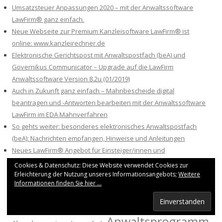
Umsatzsteuer Anpassungen 2020 – mit der Anwaltssoftware
LawFirm® ganz einfach.
Neue Webseite zur Premium Kanzleisoftware LawFirm® ist
online: www.kanzleirechner.de
Elektronische Gerichtspost mit Anwaltspostfach (beA) und
Governikus Communicator – Upgrade auf die LawFirm
Anwaltssoftware Version 8.2u (01/2019)
Auch in Zukunft ganz einfach – Mahnbescheide digital
beantragen und -Antworten bearbeiten mit der Anwaltssoftware
LawFirm im EDA Mahnverfahren
So gehts weiter: besonderes elektronisches Anwaltspostfach
(beA): Nachrichten empfangen, Hinweise und Anleitungen
Neues LawFirm® Angebot für Einsteiger/innen und
Nebenberufler (schon ab 39 €)
Cookies & Datenschutz: Diese Website verwendet Cookies zur
Erleichterung der Nutzung unseres Informationsangebots;
Weitere
Informationen finden Sie hier ...
SCHLAGWÖRTER
Anwaltsprogramm