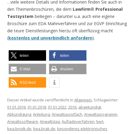
…viele weitere Details und Informationen finden Sie auch in
den Themenbroschüren, die dem
LawFirm® Professional
Testsystem
beiliegen – darunter u.a. auch eine eigene
Broschüre zum EDA Mahnverfahren und zur EGVP Einrichtung
die teure Dienstleistungen hierzu oft überflüssig macht
(
kostenlos und unverbindlich anfordern
).
teilen
teilen
E-Mail
drucken
RSS-feed
Dieser Artikel wurde veröffentlicht in
Allgemein
, Schlagwörter:
01.01.2016
,
01.01.2018
,
01.01.2022
,
2016
,
abgekündigt
,
Abkündigung
,
Anleitung
,
Anwaltspostfach
,
Anwaltsprogramm
,
Anwaltssoftware
,
Anwaltstag
,
Aufladeverfahren
,
beA
,
bea.bnotk.de
,
bea.brak.de
,
besonderes elektronisches