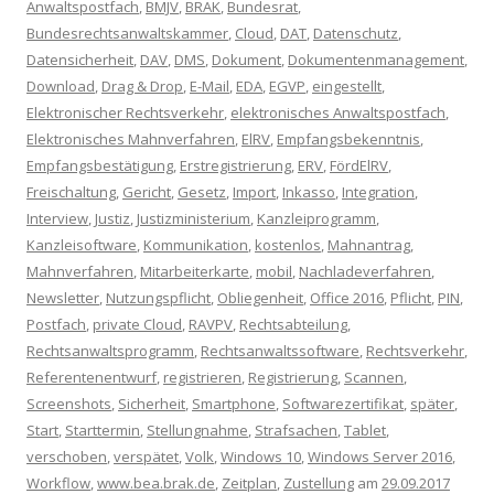
Anwaltspostfach
,
BMJV
,
BRAK
,
Bundesrat
,
Bundesrechtsanwaltskammer
,
Cloud
,
DAT
,
Datenschutz
,
Datensicherheit
,
DAV
,
DMS
,
Dokument
,
Dokumentenmanagement
,
Download
,
Drag & Drop
,
E-Mail
,
EDA
,
EGVP
,
eingestellt
,
Elektronischer Rechtsverkehr
,
elektronisches Anwaltspostfach
,
Elektronisches Mahnverfahren
,
ElRV
,
Empfangsbekenntnis
,
Empfangsbestätigung
,
Erstregistrierung
,
ERV
,
FördElRV
,
Freischaltung
,
Gericht
,
Gesetz
,
Import
,
Inkasso
,
Integration
,
Interview
,
Justiz
,
Justizministerium
,
Kanzleiprogramm
,
Kanzleisoftware
,
Kommunikation
,
kostenlos
,
Mahnantrag
,
Mahnverfahren
,
Mitarbeiterkarte
,
mobil
,
Nachladeverfahren
,
Newsletter
,
Nutzungspflicht
,
Obliegenheit
,
Office 2016
,
Pflicht
,
PIN
,
Postfach
,
private Cloud
,
RAVPV
,
Rechtsabteilung
,
Rechtsanwaltsprogramm
,
Rechtsanwaltssoftware
,
Rechtsverkehr
,
Referentenentwurf
,
registrieren
,
Registrierung
,
Scannen
,
Screenshots
,
Sicherheit
,
Smartphone
,
Softwarezertifikat
,
später
,
Start
,
Starttermin
,
Stellungnahme
,
Strafsachen
,
Tablet
,
verschoben
,
verspätet
,
Volk
,
Windows 10
,
Windows Server 2016
,
Workflow
,
www.bea.brak.de
,
Zeitplan
,
Zustellung
am
29.09.2017