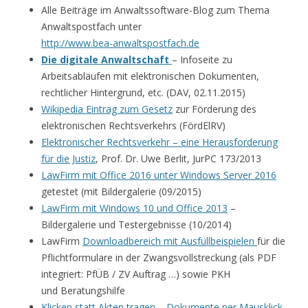
Alle Beiträge im Anwaltssoftware-Blog zum Thema
Anwaltspostfach unter
http://www.bea-anwaltspostfach.de
Die digitale Anwaltschaft
– Infoseite zu
Arbeitsabläufen mit elektronischen Dokumenten,
rechtlicher Hintergrund, etc. (DAV, 02.11.2015)
Wikipedia Eintrag zum Gesetz
zur Förderung des
elektronischen Rechtsverkehrs (FördElRV)
Elektronischer Rechtsverkehr – eine Herausforderung
für die Justiz
, Prof. Dr. Uwe Berlit, JurPC 173/2013
LawFirm mit Office 2016 unter Windows Server 2016
getestet (mit Bildergalerie (09/2015)
LawFirm mit Windows 10 und Office 2013
–
Bildergalerie und Testergebnisse (10/2014)
LawFirm
Downloadbereich mit Ausfüllbeispielen
für die
Pflichtformulare in der Zwangsvollstreckung (als PDF
integriert: PfÜB / ZV Auftrag …) sowie PKH
und Beratungshilfe
Klicken statt Akten tragen – Dokumente per Mausklick