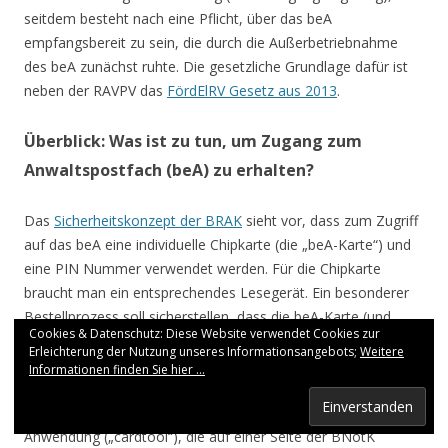
seitdem besteht nach eine Pflicht, über das beA
empfangsbereit zu sein, die durch die Außerbetriebnahme
des beA zunächst ruhte. Die gesetzliche Grundlage dafür ist
neben der RAVPV das
FördElRV Gesetz aus 2013
.
Überblick: Was ist zu tun, um Zugang zum
Anwaltspostfach (beA) zu erhalten?
Das
Sicherheitskonzept der BRAK
sieht vor, dass zum Zugriff
auf das beA eine individuelle Chipkarte (die „beA-Karte“) und
eine PIN Nummer verwendet werden. Für die Chipkarte
braucht man ein entsprechendes Lesegerät. Ein besonderer
Bestellprozess soll sicherstellen, dass die beA-Karte (und
Cookies & Datenschutz: Diese Website verwendet Cookies zur
damit das Anwaltspostfach) nicht in falsche Hände geraten.
Erleichterung der Nutzung unseres Informationsangebots;
Weitere
Informationen finden Sie hier ...
Nach Erhalt der beA-Karte sollte zunächst die PIN Nummer
geändert werden. Das geschieht mit Hilfe einer Java-
Anwendung („cardtool“), die auf einer Seite der BNotK