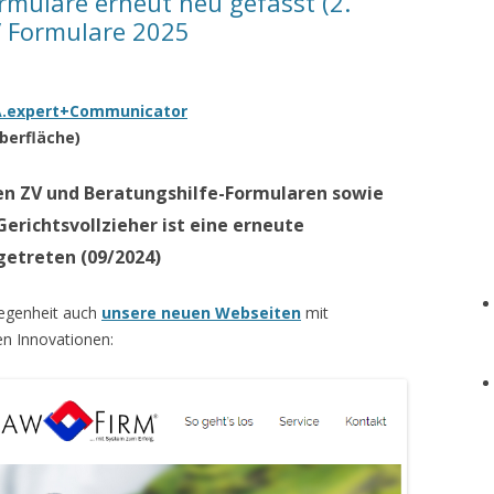
mulare erneut neu gefasst (2.
 Formulare 2025
eA.expert+Communicator
berfläche)
n ZV und Beratungshilfe-Formularen sowie
erichtsvollzieher ist eine erneute
getreten (09/2024)
legenheit auch
unsere neuen Webseiten
mit
n Innovationen: