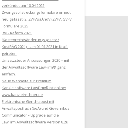
verkündet am 10.04.2025
Zwangsvollstreckungsformulare erneut
neu gefasst (2. ZVFVuaÄndV) ZVFV, GVFV
Formulare 2025
RVG Reform 2021
(Kostenrechtsänderungsgesetz /
KostRÄG 2021) – am 01.01.2021 in Kraft
getreten
Umsatzsteuer Anpassungen 2020 – mit
der Anwaltssoftware LawFirm® ganz
einfach.
Neue Webseite zur Premium
Kanzleisoftware LawFirm® ist online:
www.kanzleirechner.de
Elektronische Gerichtspost mit
Anwaltspostfach (beA) und Governikus
Communicator – Upgrade auf die
LawFirm Anwaltssoftware Version 8.2u