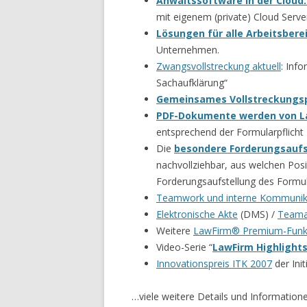
Anwaltssoftware in der Cloud
mit eigenem (private) Cloud Serve
Lösungen für alle Arbeitsbere
Unternehmen.
Zwangsvollstreckung aktuell
: Inf
Sachaufklärung“
Gemeinsames Vollstreckungsp
PDF-Dokumente werden von La
entsprechend der Formularpflicht 
Die
besondere Forderungsaufs
nachvollziehbar, aus welchen Posi
Forderungsaufstellung des Formul
Teamwork und interne Kommunik
Elektronische Akte
(DMS) /
Teama
Weitere
LawFirm® Premium-Funk
Video-Serie “
LawFirm Highlight
Innovationspreis ITK 2007
der Init
…viele weitere Details und Informatio