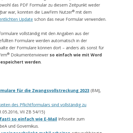
Obwohl das PDF Formular zu diesem Zeitpunkt weder
®
ügbar war, konnten die LawFirm Nutzer
mit dem
fentlichten Update
schon das neue Formular verwenden.
formulare vollständig mit den Angaben aus der
gefüllten Formulare werden automatisch in der
halte der Formulare können dort – anders als sonst für
®
Firm
Dokumentenviewer
so einfach wie mit Word
gespeichert werden
.
rmulare für die Zwangsvollstreckung 2023
(BMJ,
ten des Pflichtformulars sind vollständig zu
05.2016, VII ZB 54/15)
fast) so einfach wie E-Mail
Infoseite zum
 beA und Governikus.