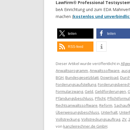
LawFirm® Professional Testsyste
beA Einrichtung und zum EDA Mahnverfah
machen (
kostenlos und unverbindli
teilen
teilen
RSS-feed
Dieser Artikel wurde veröffentlicht in
Allg
Anwaltsprogramm
,
Anwaltssoftware
,
ausg
BGH
,
Bundesgesetzblatt
,
Download
,
Durc
Forderungsaufstellung
,
Forderungsberec
Formularzwang
,
Geld
,
Geldforderungen
,
G
Pfändungsbeschluss
,
Pflicht
,
Pflichtformul
Rechtsanwaltssoftware
,
Reform
,
Sachauf
Überweisungsbeschluss
,
Unterhalt
,
Unter
Vollstreckung
,
Vollstreckungsauftrag
,
ZV
,
von
kanzleirechner.de GmbH
.