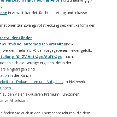
: uneingeschränkt mobil arbeiten
ortsunabhängig –
r.
iche
in Anwaltskanzlei, Rechtsabteilung und Inkasso-
ormationen zur Zwangsvollstreckung seit der „Reform der
ortal der Länder
wFirm® vollautomatisch erstellt
und –
– werden mehr als 70 der vorgegebenen Felder gefüllt.
tellung für ZV Anträge/Aufträge
macht
tionen sich die Beträge ergeben, die in der
ars eingetragen sind.
ation
in der Kanzlei
rbeit mit Dokumenten und Aufgaben
im Netzwerk
tionen…
s
” zu den vielen exklusiven Premium-Funktionen
iative Mittelstand
nen finden Sie auch in den Themenbroschüren, die dem