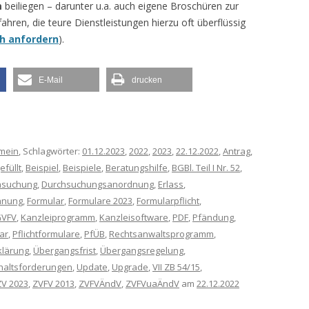
m
beiliegen – darunter u.a. auch eigene Broschüren zur
ren, die teure Dienstleistungen hierzu oft überflüssig
ch anfordern
).
E-Mail
drucken
emein
, Schlagwörter:
01.12.2023
,
2022
,
2023
,
22.12.2022
,
Antrag
,
efüllt
,
Beispiel
,
Beispiele
,
Beratungshilfe
,
BGBl. Teil I Nr. 52
,
hsuchung
,
Durchsuchungsanordnung
,
Erlass
,
hnung
,
Formular
,
Formulare 2023
,
Formularpflicht
,
VFV
,
Kanzleiprogramm
,
Kanzleisoftware
,
PDF
,
Pfändung
,
ar
,
Pflichtformulare
,
PfÜB
,
Rechtsanwaltsprogramm
,
klärung
,
Übergangsfrist
,
Übergangsregelung
,
haltsforderungen
,
Update
,
Upgrade
,
VII ZB 54/15
,
ZV 2023
,
ZVFV 2013
,
ZVFVÄndV
,
ZVFVuaÄndV
am
22.12.2022