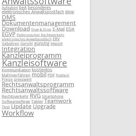
Anwaltssoftware
beA
besonderes
Aufgaben
elektronisches Anwaltspostfach
BRAK
DMS
Dokumentenmanagement
Download
E-Mail
EDA
Drag & Drop
EGVP
Elektronischer Rechtsverkehr
ERV
elektronisches Anwaltspostfach
günstig
Import
Gebühren
Gericht
Integration
Kanzleiprogramm
Kanzleisoftware
kostenlos
Kommunikation
mobil
Mahnverfahren
PDF
Postfach
preiswert
Preise
Rechtsanwaltsprogramm
Rechtsanwaltssoftware
RVG
Rechtsverkehr
Smartphone
Teamwork
Softwarepflege
Tablet
Update
Upgrade
Test
Workflow