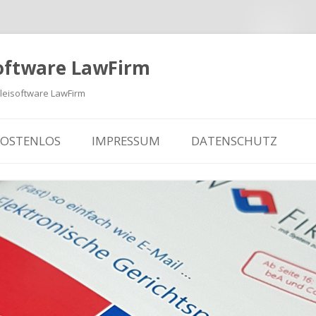
oftware LawFirm
eisoftware LawFirm
KOSTENLOS
IMPRESSUM
DATENSCHUTZ