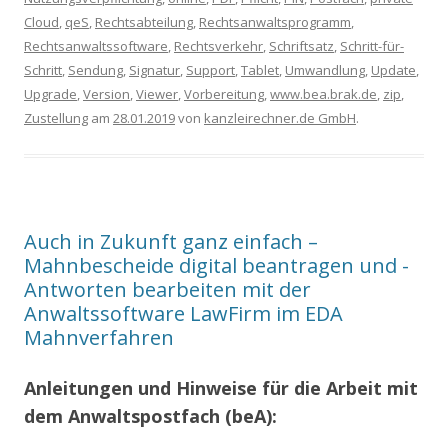
Cloud
,
qeS
,
Rechtsabteilung
,
Rechtsanwaltsprogramm
,
Rechtsanwaltssoftware
,
Rechtsverkehr
,
Schriftsatz
,
Schritt-für-
Schritt
,
Sendung
,
Signatur
,
Support
,
Tablet
,
Umwandlung
,
Update
,
Upgrade
,
Version
,
Viewer
,
Vorbereitung
,
www.bea.brak.de
,
zip
,
Zustellung
am
28.01.2019
von
kanzleirechner.de GmbH
.
Auch in Zukunft ganz einfach –
Mahnbescheide digital beantragen und -
Antworten bearbeiten mit der
Anwaltssoftware LawFirm im EDA
Mahnverfahren
Anleitungen und Hinweise für die Arbeit mit
dem Anwaltspostfach (beA):