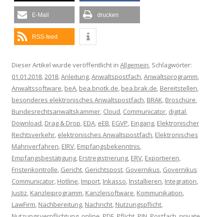
E-Mail
drucken
RSS-feed
Dieser Artikel wurde veröffentlicht in
Allgemein
, Schlagwörter:
01.01.2018
,
2018
,
Anleitung
,
Anwaltspostfach
,
Anwaltsprogramm
,
Anwaltssoftware
,
beA
,
bea.bnotk.de
,
bea.brak.de
,
Bereitstellen
,
besonderes elektronisches Anwaltspostfach
,
BRAK
,
Broschüre
,
Bundesrechtsanwaltskammer
,
Cloud
,
Communicator
,
digital
,
Download
,
Drag & Drop
,
EDA
,
eEB
,
EGVP
,
Eingang
,
Elektronischer
Rechtsverkehr
,
elektronisches Anwaltspostfach
,
Elektronisches
Mahnverfahren
,
ElRV
,
Empfangsbekenntnis
,
Empfangsbestätigung
,
Erstregistrierung
,
ERV
,
Exportieren
,
Fristenkontrolle
,
Gericht
,
Gerichtspost
,
Governikus
,
Governikus
Communicator
,
Hotline
,
Import
,
Inkasso
,
Installieren
,
Integration
,
Justiz
,
Kanzleiprogramm
,
Kanzleisoftware
,
Kommunikation
,
LawFirm
,
Nachbereitung
,
Nachricht
,
Nutzungspflicht
,
Nutzungsverpflichtung
,
online
,
PDF
,
Pflicht
,
PIN
,
Postfach
,
private