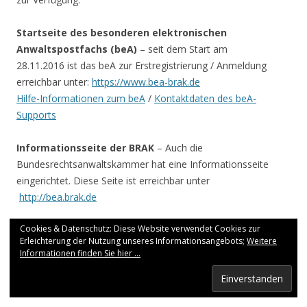
Startseite des besonderen elektronischen
Anwaltspostfachs (beA)
– seit dem Start am
28.11.2016 ist das beA zur Erstregistrierung / Anmeldung
erreichbar unter:
https://www.bea-brak.de
Hilfe-Informationen zum beA
/
Kontaktdaten des beA-
Supports
Informationsseite der BRAK
– Auch die
Bundesrechtsanwaltskammer hat eine Informationsseite
eingerichtet. Diese Seite ist erreichbar unter
http://bea.brak.de
Cookies & Datenschutz: Diese Website verwendet Cookies zur
Informations- und Bestell-Seite der
Erleichterung der Nutzung unseres Informationsangebots;
Weitere
Bundesnotarkammer (BNotK)
– Informationen zur
Informationen finden Sie hier ...
Bestellung der beA Karten und Lesegeräte finden sich unter:
http://bea.bnotk.de
/
Fragen und E-Mail Support