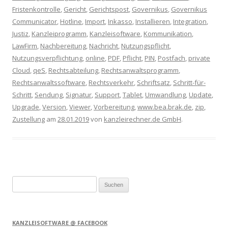
Fristenkontrolle
,
Gericht
,
Gerichtspost
,
Governikus
,
Governikus
Communicator
,
Hotline
,
Import
,
Inkasso
,
Installieren
,
Integration
,
Justiz
,
Kanzleiprogramm
,
Kanzleisoftware
,
Kommunikation
,
LawFirm
,
Nachbereitung
,
Nachricht
,
Nutzungspflicht
,
Nutzungsverpflichtung
,
online
,
PDF
,
Pflicht
,
PIN
,
Postfach
,
private
Cloud
,
qeS
,
Rechtsabteilung
,
Rechtsanwaltsprogramm
,
Rechtsanwaltssoftware
,
Rechtsverkehr
,
Schriftsatz
,
Schritt-für-
Schritt
,
Sendung
,
Signatur
,
Support
,
Tablet
,
Umwandlung
,
Update
,
Upgrade
,
Version
,
Viewer
,
Vorbereitung
,
www.bea.brak.de
,
zip
,
Zustellung
am
28.01.2019
von
kanzleirechner.de GmbH
.
Suchen
nach:
KANZLEISOFTWARE @ FACEBOOK