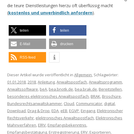
die teure Dienstleistungen hierzu oft überflüssig macht
(
kostenlos und unverbindlich anfordern
).
teilen
teilen
E-Mail
drucken
RSS-feed
Dieser Artikel wurde veröffentlicht in
Allgemein
, Schlagwörter:
01.01.2018
,
2018
,
Anleitung
,
Anwaltspostfach
,
Anwaltsprogramm
,
Anwaltssoftware
,
beA
,
bea.bnotk.de
,
bea.brak.de
,
Bereitstellen
,
besonderes elektronisches Anwaltspostfach
,
BRAK
,
Broschüre
,
Bundesrechtsanwaltskammer
,
Cloud
,
Communicator
,
digital
,
Download
,
Drag & Drop
,
EDA
,
eEB
,
EGVP
,
Eingang
,
Elektronischer
Rechtsverkehr
,
elektronisches Anwaltspostfach
,
Elektronisches
Mahnverfahren
,
ElRV
,
Empfangsbekenntnis
,
Empfangsbestätigung
,
Erstregistrierung
,
ERV
,
Exportieren
,