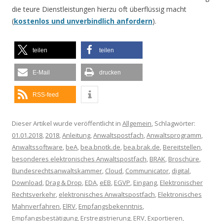
die teure Dienstleistungen hierzu oft überflüssig macht
(
kostenlos und unverbindlich anfordern
).
teilen
teilen
E-Mail
drucken
RSS-feed
Dieser Artikel wurde veröffentlicht in
Allgemein
, Schlagwörter:
01.01.2018
,
2018
,
Anleitung
,
Anwaltspostfach
,
Anwaltsprogramm
,
Anwaltssoftware
,
beA
,
bea.bnotk.de
,
bea.brak.de
,
Bereitstellen
,
besonderes elektronisches Anwaltspostfach
,
BRAK
,
Broschüre
,
Bundesrechtsanwaltskammer
,
Cloud
,
Communicator
,
digital
,
Download
,
Drag & Drop
,
EDA
,
eEB
,
EGVP
,
Eingang
,
Elektronischer
Rechtsverkehr
,
elektronisches Anwaltspostfach
,
Elektronisches
Mahnverfahren
,
ElRV
,
Empfangsbekenntnis
,
Empfangsbestätigung
,
Erstregistrierung
,
ERV
,
Exportieren
,