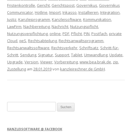
Fristenkontrolle
,
Gericht
,
Gerichtspost
,
Governikus
,
Governikus
Communicator
,
Hotline
,
Import
,
Inkasso
,
Installieren
,
Integration
,
Justiz
,
Kanzleiprogramm
,
Kanzleisoftware
,
Kommunikation
,
LawFirm
,
Nachbereitung
,
Nachricht
,
Nutzungspflicht
,
Nutzungsverpflichtung
,
online
,
PDF
,
Pflicht
,
PIN
,
Postfach
,
private
Cloud
,
qeS
,
Rechtsabteilung
,
Rechtsanwaltsprogramm
,
Rechtsanwaltssoftware
,
Rechtsverkehr
,
Schriftsatz
,
Schritt-für-
Schritt
,
Sendung
,
Signatur
,
Support
,
Tablet
,
Umwandlung
,
Update
,
Upgrade
,
Version
,
Viewer
,
Vorbereitung
,
www.bea.brak.de
,
zip
,
Zustellung
am
28.01.2019
von
kanzleirechner.de GmbH
.
Suchen
nach:
KANZLEISOFTWARE @ FACEBOOK