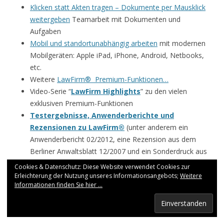
Klicken statt Akten tragen – Dokumente per Mausklick
weitergeben
Teamarbeit mit Dokumenten und
Aufgaben
Mobil und standortunabhängig arbeiten
mit modernen
Mobilgeräten: Apple iPad, iPhone, Android, Netbooks,
etc.
Weitere
LawFirm® Premium-Funktionen…
Video-Serie “
LawFirm Highlights
” zu den vielen
exklusiven Premium-Funktionen
Testergebnisse, Anwenderberichte und
Rezensionen zu LawFirm®
(unter anderem ein
Anwenderbericht 02/2012, eine Rezension aus dem
Berliner Anwaltsblatt 12/2007 und ein Sonderdruck aus
dem BAV Mitgliederbrief 03/2007 – Bayerischer
Cookies & Datenschutz: Diese Website verwendet Cookies zur
Anwaltverband)
Erleichterung der Nutzung unseres Informationsangebots;
Weitere
Informationen finden Sie hier ...
Details zum Elektronischen Mahnverfahren (EDA) mit
LawFirm
(und EGVP) finden Sie hier…
und weitere
grafische LawFirm® Übersichten