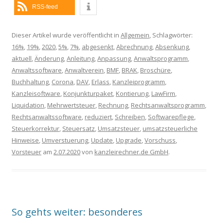
RSS-feed
Dieser Artikel wurde veröffentlicht in
Allgemein
, Schlagwörter:
16%
,
19%
,
2020
,
5%
,
7%
,
abgesenkt
,
Abrechnung
,
Absenkung
,
aktuell
,
Änderung
,
Anleitung
,
Anpassung
,
Anwaltsprogramm
,
Anwaltssoftware
,
Anwaltverein
,
BMF
,
BRAK
,
Broschüre
,
Buchhaltung
,
Corona
,
DAV
,
Erlass
,
Kanzleiprogramm
,
Kanzleisoftware
,
Konjunkturpaket
,
Kontierung
,
LawFirm
,
Liquidation
,
Mehrwertsteuer
,
Rechnung
,
Rechtsanwaltsprogramm
,
Rechtsanwaltssoftware
,
reduziert
,
Schreiben
,
Softwarepflege
,
Steuerkorrektur
,
Steuersatz
,
Umsatzsteuer
,
umsatzsteuerliche
Hinweise
,
Umverstuerung
,
Update
,
Upgrade
,
Vorschuss
,
Vorsteuer
am
2.07.2020
von
kanzleirechner.de GmbH
.
So gehts weiter: besonderes