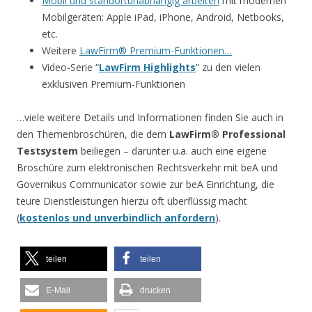
Mobil und standortunabhängig arbeiten
mit modernen
Mobilgeräten: Apple iPad, iPhone, Android, Netbooks,
etc.
Weitere
LawFirm® Premium-Funktionen…
Video-Serie “
LawFirm Highlights
” zu den vielen
exklusiven Premium-Funktionen
…viele weitere Details und Informationen finden Sie auch in
den Themenbroschüren, die dem
LawFirm® Professional
Testsystem
beiliegen – darunter u.a. auch eine eigene
Broschüre zum elektronischen Rechtsverkehr mit beA und
Governikus Communicator sowie zur beA Einrichtung, die
teure Dienstleistungen hierzu oft überflüssig macht
(
kostenlos und unverbindlich anfordern
).
teilen
teilen
E-Mail
drucken