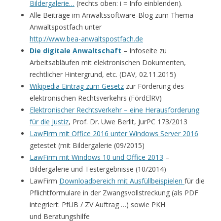
Bildergalerie…
(rechts oben: i = Info einblenden).
Alle Beiträge im Anwaltssoftware-Blog zum Thema
Anwaltspostfach unter
http://www.bea-anwaltspostfach.de
Die digitale Anwaltschaft
– Infoseite zu
Arbeitsabläufen mit elektronischen Dokumenten,
rechtlicher Hintergrund, etc. (DAV, 02.11.2015)
Wikipedia Eintrag zum Gesetz
zur Förderung des
elektronischen Rechtsverkehrs (FördElRV)
Elektronischer Rechtsverkehr – eine Herausforderung
für die Justiz
, Prof. Dr. Uwe Berlit, JurPC 173/2013
LawFirm mit Office 2016 unter Windows Server 2016
getestet (mit Bildergalerie (09/2015)
LawFirm mit Windows 10 und Office 2013
–
Bildergalerie und Testergebnisse (10/2014)
LawFirm
Downloadbereich mit Ausfüllbeispielen
für die
Pflichtformulare in der Zwangsvollstreckung (als PDF
integriert: PfÜB / ZV Auftrag …) sowie PKH
und Beratungshilfe