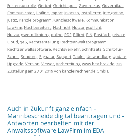
Fristenkontrolle
,
Gericht
,
Gerichtspost
,
Governikus
,
Governikus
Communicator
,
Hotline
,
Import
,
Inkasso
,
Installieren
,
Integration
,
Justiz
,
Kanzleiprogramm
,
Kanzleisoftware
,
Kommunikation
,
LawFirm
,
Nachbereitung
,
Nachricht
,
Nutzungspflicht
,
Nutzungsverpflichtung
,
online
,
PDF
,
Pflicht
,
PIN
,
Postfach
,
private
Cloud
,
qeS
,
Rechtsabteilung
,
Rechtsanwaltsprogramm
,
Rechtsanwaltssoftware
,
Rechtsverkehr
,
Schriftsatz
,
Schritt-für-
Schritt
,
Sendung
,
Signatur
,
Support
,
Tablet
,
Umwandlung
,
Update
,
Upgrade
,
Version
,
Viewer
,
Vorbereitung
,
www.bea.brak.de
,
zip
,
Zustellung
am
28.01.2019
von
kanzleirechner.de GmbH
.
Auch in Zukunft ganz einfach –
Mahnbescheide digital beantragen und -
Antworten bearbeiten mit der
Anwaltssoftware LawFirm im EDA