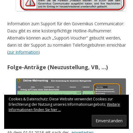
Information zum Support für den Governikus Communicator:
Dazu gibt es eine kostenpflichtige Hotline-Rufnummer.
Alternativ können auch „Support-Voucher“ gebucht werden,
dann ist der Support zu normalen Telefongebühren erreichbar
(
zur Information
)
Folge-Anträge (Neuzustellung, VB, …)
Cookies & Datenschutz: Diese Website verwendet Cookies zur
Erleichterung der Nutzung unseres Informationsangebots;
Weitere
Informationen finden Sie hier ...
Ab dem 01.01.2018 gilt nach der „
erweiterten