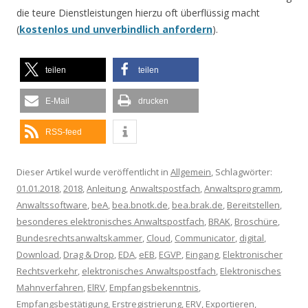
die teure Dienstleistungen hierzu oft überflüssig macht
(
kostenlos und unverbindlich anfordern
).
teilen
teilen
E-Mail
drucken
RSS-feed
Dieser Artikel wurde veröffentlicht in
Allgemein
, Schlagwörter:
01.01.2018
,
2018
,
Anleitung
,
Anwaltspostfach
,
Anwaltsprogramm
,
Anwaltssoftware
,
beA
,
bea.bnotk.de
,
bea.brak.de
,
Bereitstellen
,
besonderes elektronisches Anwaltspostfach
,
BRAK
,
Broschüre
,
Bundesrechtsanwaltskammer
,
Cloud
,
Communicator
,
digital
,
Download
,
Drag & Drop
,
EDA
,
eEB
,
EGVP
,
Eingang
,
Elektronischer
Rechtsverkehr
,
elektronisches Anwaltspostfach
,
Elektronisches
Mahnverfahren
,
ElRV
,
Empfangsbekenntnis
,
Empfangsbestätigung
,
Erstregistrierung
,
ERV
,
Exportieren
,