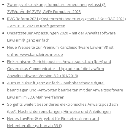
Zwangsvollstreckungsformulare erneut neu gefasst (2.
ZVFVuaÄndV) ZVFV, GVFV Formulare 2025
RVG Reform 2021 (Kostenrechtsänderungsgesetz / KostRÄG 2021)
– am 01.01.2021 in Kraft getreten
Umsatzsteuer Anpassungen 2020 – mit der Anwaltssoftware
LawFirm® ganz einfach.
Neue Webseite zur Premium Kanzleisoftware LawFirm® ist
online: www.kanzleirechner.de
Elektronische Gerichtspost mit Anwaltspostfach (beA) und
Governikus Communicator – Upgrade auf die LawFirm
Anwaltssoftware Version 8.2u (01/2019)
Auch in Zukunft ganz einfach – Mahnbescheide digital
beantragen und -Antworten bearbeiten mit der Anwaltssoftware
LawFirm im EDA Mahnverfahren
So gehts weiter: besonderes elektronisches Anwaltspostfach
(beA): Nachrichten empfangen, Hinweise und Anleitungen
Neues LawFirm® Angebot für Einsteiger/innen und
Nebenberufler (schon ab 39 €)