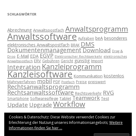
SCHLAGWÖRTER
Anwaltsprogramm
Abrechnung
Anwaltspostfach
Anwaltssoftware
beA
besonderes
Aufgaben
DMS
elektronisches Anwaltspostfach
BRAK
Dokumentenmanagement
Download
Drag &
EGVP
E-Mail
EDA
Drop
Elektronischer Rechtsverkehr
elektronisches
günstig
ERV
Import
Gebühren
Gericht
Anwaltspostfach
Kanzleiprogramm
Integration
Kanzleisoftware
kostenlos
Kommunikation
mobil
Mahnverfahren
PDF
preiswert
Preise
Postfach
Rechtsanwaltsprogramm
Rechtsanwaltssoftware
RVG
Rechtsverkehr
Teamwork
Softwarepflege
Tablet
Test
Smartphone
Workflow
Update
Upgrade
Cookies & Datenschutz: Diese Website verwendet Cookies zur
Erleichterung der Nutzung unseres Informationsangebots;
Weitere
Informationen finden Sie hier ...