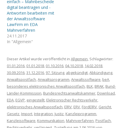
einfach – Mahnbescheide
digital beantragen und -
Antworten bearbeiten mit
der Anwaltssoftware
LawFirm im EDA
Mahnverfahren
24.11.2017
In "Allgemein"
Dieser Artikel wurde veröffentlicht in
Allgemein
, Schlagwörter:
01.01.2016
,
01.01.2018
,
01.10.2016
,
04.10.2018
,
14.02.2018
,
30.09.2016
,
31.12.2016
,
97. Sitzung
,
abgekündigt
,
Abkündigung
,
Anwaltspostfach
,
Anwaltsprogramm
,
Anwaltssoftware
,
beA
,
besonderes elektronisches Anwaltspostfach
,
BLK
,
BRAK
,
Bund-
Länder-Kommission
,
Bundesrechtsanwaltskammer
,
Download
,
EDA
,
EGVP
,
eingestellt
,
Elektronischer Rechtsverkehr
,
elektronisches Anwaltspostfach
,
ElRV
,
ERV
,
FördElRV
,
Gericht
,
Gesetz
,
Import
,
Integration
,
Justiz
,
Kanzleiprogramm
,
Kanzleisoftware
,
Kommunikation
,
Mahnverfahren
,
Postfach
,
Rechtsverkehr
,
verlängert
,
Zustellung
am
1.06.2016
von