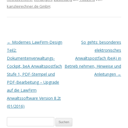
kanzleirechner.de GmbH
.
Artikel-Navigation
←
Modernes LawFirm-Design
So gehts: besonderes
Teil2:
elektronisches
Dokumentenverwaltungs-
Anwaltspostfach (beA) in
Cockpit, beA Anwaltspostfach
Betrieb nehmen, Hinweise und
Stufe 1, PDF-Stempel und
Anleitungen
→
PDF-Bearbeitung – Upgrade
auf die LawFirm
Anwaltssoftware Version 8.2t
(01/2016)
Suchen
nach: