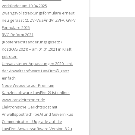
verkündet am 10.04.2025
Zwangsvollstreckungsformulare erneut
neu gefasst (2. ZVFVuaÄndV) ZVFV, GVFV
Formulare 2025
RVG Reform 2021
(Kostenrechtsänderungsgesetz /
KostRÄG 2021) – am 01.01.2021 in Kraft
getreten
Umsatzsteuer Anpassungen 2020 – mit
der Anwaltssoftware LawFirm® ganz
einfach.
Neue Webseite zur Premium
Kanzleisoftware LawFirm® ist online:
www.kanzleirechner.de
Elektronische Gerichtspost mit
Anwaltspostfach (beA) und Governikus
Communicator – Upgrade auf die
LawFirm Anwaltssoftware Version 8.2u