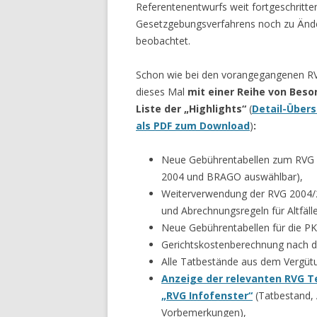
Referentenentwurfs weit fortgeschritte
Gesetzgebungsverfahrens noch zu Änd
beobachtet.
Schon wie bei den vorangegangenen R
dieses Mal
mit einer Reihe von Beso
Liste der „Highlights“
(
Detail-Übers
als PDF zum Download
)
:
Neue Gebührentabellen zum RVG 2
2004 und BRAGO auswählbar),
Weiterverwendung der RVG 2004/
und Abrechnungsregeln für Altfäl
Neue Gebührentabellen für die P
Gerichtskostenberechnung nach d
Alle Tatbestände aus dem Vergütu
Anzeige der relevanten RVG 
„RVG Infofenster“
(Tatbestand, A
Vorbemerkungen),