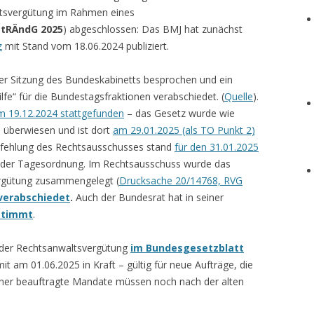
ltsvergütung im Rahmen eines
tRÄndG 2025
) abgeschlossen: Das BMJ hat zunächst
z
mit Stand vom 18.06.2024 publiziert.
er Sitzung des Bundeskabinetts besprochen und ein
lfe“ für die Bundestagsfraktionen verabschiedet. (
Quelle
).
m 19.12.2024 stattgefunden
– das Gesetz wurde wie
 überwiesen und ist dort
am 29.01.2025 (als TO Punkt 2)
fehlung des Rechtsausschusses stand
für den 31.01.2025
der Tagesordnung. Im Rechtsausschuss wurde das
rgütung zusammengelegt (
Drucksache 20/14768, RVG
verabschiedet
.
Auch der Bundesrat hat in seiner
stimmt
.
 der Rechtsanwaltsvergütung
im Bundesgesetzblatt
t am 01.06.2025 in Kraft – gültig für neue Aufträge, die
orher beauftragte Mandate müssen noch nach der alten
.