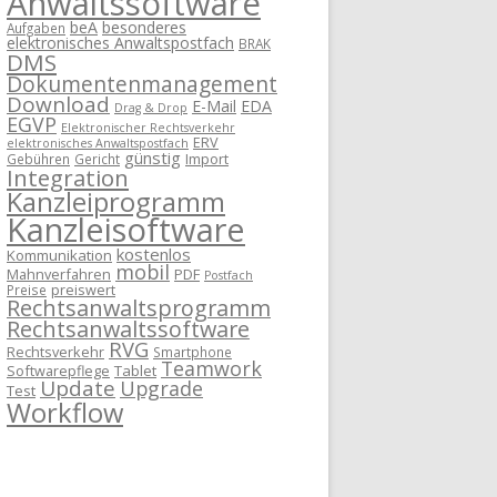
Anwaltssoftware
beA
besonderes
Aufgaben
elektronisches Anwaltspostfach
BRAK
DMS
Dokumentenmanagement
Download
E-Mail
EDA
Drag & Drop
EGVP
Elektronischer Rechtsverkehr
ERV
elektronisches Anwaltspostfach
günstig
Import
Gebühren
Gericht
Integration
Kanzleiprogramm
Kanzleisoftware
kostenlos
Kommunikation
mobil
Mahnverfahren
PDF
Postfach
preiswert
Preise
Rechtsanwaltsprogramm
Rechtsanwaltssoftware
RVG
Rechtsverkehr
Smartphone
Teamwork
Softwarepflege
Tablet
Update
Upgrade
Test
Workflow