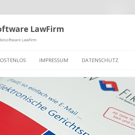
oftware LawFirm
eisoftware LawFirm
KOSTENLOS
IMPRESSUM
DATENSCHUTZ