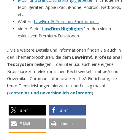
Mobil und standortunabhängig arbeiten
mit modernen
Mobilgeräten: Apple iPad, iPhone, Android, Netbooks,
etc.
Weitere
LawFirm® Premium-Funktionen…
Video-Serie “
LawFirm Highlights
” zu den vielen
exklusiven Premium-Funktionen
…viele weitere Details und Informationen finden Sie auch in
den Themenbroschüren, die dem
LawFirm® Professional
Testsystem
beiliegen – darunter u.a. auch eine eigene
Broschüre zum elektronischen Rechtsverkehr mit beA und
Governikus Communicator sowie zur beA Einrichtung, die
teure Dienstleistungen hierzu oft überflüssig macht
(
kostenlos und unverbindlich anfordern
).
teilen
teilen
E-Mail
drucken