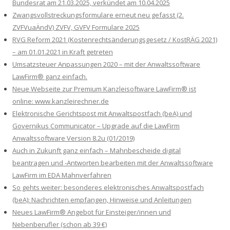
Bundesrat am 21.03.2025, verkündet am 10.04.2025
Zwangsvollstreckungsformulare erneut neu gefasst (2.
ZVFVuaÄndV) ZVFV, GVFV Formulare 2025
RVG Reform 2021 (Kostenrechtsänderungsgesetz / KostRÄG 2021)
– am 01.01.2021 in Kraft getreten
Umsatzsteuer Anpassungen 2020 – mit der Anwaltssoftware
LawFirm® ganz einfach.
Neue Webseite zur Premium Kanzleisoftware LawFirm® ist
online: www.kanzleirechner.de
Elektronische Gerichtspost mit Anwaltspostfach (beA) und
Governikus Communicator – Upgrade auf die LawFirm
Anwaltssoftware Version 8.2u (01/2019)
Auch in Zukunft ganz einfach – Mahnbescheide digital
beantragen und -Antworten bearbeiten mit der Anwaltssoftware
LawFirm im EDA Mahnverfahren
So gehts weiter: besonderes elektronisches Anwaltspostfach
(beA): Nachrichten empfangen, Hinweise und Anleitungen
Neues LawFirm® Angebot für Einsteiger/innen und
Nebenberufler (schon ab 39 €)