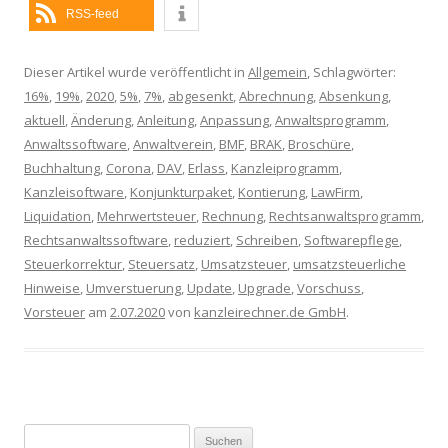
RSS-feed
Dieser Artikel wurde veröffentlicht in
Allgemein
, Schlagwörter:
16%
,
19%
,
2020
,
5%
,
7%
,
abgesenkt
,
Abrechnung
,
Absenkung
,
aktuell
,
Änderung
,
Anleitung
,
Anpassung
,
Anwaltsprogramm
,
Anwaltssoftware
,
Anwaltverein
,
BMF
,
BRAK
,
Broschüre
,
Buchhaltung
,
Corona
,
DAV
,
Erlass
,
Kanzleiprogramm
,
Kanzleisoftware
,
Konjunkturpaket
,
Kontierung
,
LawFirm
,
Liquidation
,
Mehrwertsteuer
,
Rechnung
,
Rechtsanwaltsprogramm
,
Rechtsanwaltssoftware
,
reduziert
,
Schreiben
,
Softwarepflege
,
Steuerkorrektur
,
Steuersatz
,
Umsatzsteuer
,
umsatzsteuerliche
Hinweise
,
Umverstuerung
,
Update
,
Upgrade
,
Vorschuss
,
Vorsteuer
am
2.07.2020
von
kanzleirechner.de GmbH
.
Suchen