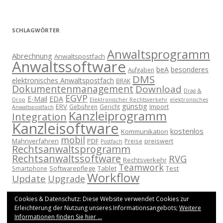
SCHLAGWÖRTER
Anwaltsprogramm
Abrechnung
Anwaltspostfach
Anwaltssoftware
beA
besonderes
Aufgaben
DMS
elektronisches Anwaltspostfach
BRAK
Dokumentenmanagement
Download
Drag &
EGVP
E-Mail
EDA
Drop
Elektronischer Rechtsverkehr
elektronisches
günstig
ERV
Import
Gebühren
Gericht
Anwaltspostfach
Kanzleiprogramm
Integration
Kanzleisoftware
kostenlos
Kommunikation
mobil
Mahnverfahren
PDF
preiswert
Preise
Postfach
Rechtsanwaltsprogramm
Rechtsanwaltssoftware
RVG
Rechtsverkehr
Teamwork
Softwarepflege
Tablet
Test
Smartphone
Workflow
Update
Upgrade
Cookies & Datenschutz: Diese Website verwendet Cookies zur
Erleichterung der Nutzung unseres Informationsangebots;
Weitere
Informationen finden Sie hier ...