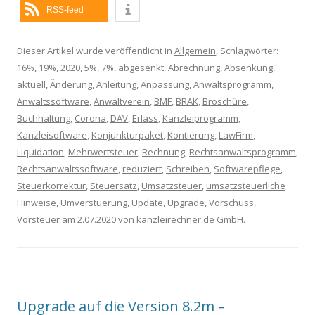
RSS-feed
Dieser Artikel wurde veröffentlicht in
Allgemein
, Schlagwörter:
16%
,
19%
,
2020
,
5%
,
7%
,
abgesenkt
,
Abrechnung
,
Absenkung
,
aktuell
,
Änderung
,
Anleitung
,
Anpassung
,
Anwaltsprogramm
,
Anwaltssoftware
,
Anwaltverein
,
BMF
,
BRAK
,
Broschüre
,
Buchhaltung
,
Corona
,
DAV
,
Erlass
,
Kanzleiprogramm
,
Kanzleisoftware
,
Konjunkturpaket
,
Kontierung
,
LawFirm
,
Liquidation
,
Mehrwertsteuer
,
Rechnung
,
Rechtsanwaltsprogramm
,
Rechtsanwaltssoftware
,
reduziert
,
Schreiben
,
Softwarepflege
,
Steuerkorrektur
,
Steuersatz
,
Umsatzsteuer
,
umsatzsteuerliche
Hinweise
,
Umverstuerung
,
Update
,
Upgrade
,
Vorschuss
,
Vorsteuer
am
2.07.2020
von
kanzleirechner.de GmbH
.
Upgrade auf die Version 8.2m –