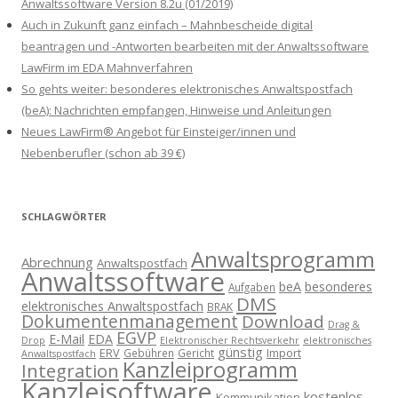
Anwaltssoftware Version 8.2u (01/2019)
Auch in Zukunft ganz einfach – Mahnbescheide digital
beantragen und -Antworten bearbeiten mit der Anwaltssoftware
LawFirm im EDA Mahnverfahren
So gehts weiter: besonderes elektronisches Anwaltspostfach
(beA): Nachrichten empfangen, Hinweise und Anleitungen
Neues LawFirm® Angebot für Einsteiger/innen und
Nebenberufler (schon ab 39 €)
SCHLAGWÖRTER
Anwaltsprogramm
Abrechnung
Anwaltspostfach
Anwaltssoftware
beA
besonderes
Aufgaben
DMS
elektronisches Anwaltspostfach
BRAK
Dokumentenmanagement
Download
Drag &
EGVP
E-Mail
EDA
Drop
Elektronischer Rechtsverkehr
elektronisches
günstig
ERV
Import
Gebühren
Gericht
Anwaltspostfach
Kanzleiprogramm
Integration
Kanzleisoftware
kostenlos
Kommunikation