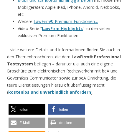
Mobil und standortunabhängig arbeiten
mit modernen
Mobilgeräten: Apple iPad, iPhone, Android, Netbooks,
etc.
Weitere
LawFirm® Premium-Funktionen…
Video-Serie “
LawFirm Highlights
” zu den vielen
exklusiven Premium-Funktionen
…viele weitere Details und Informationen finden Sie auch in
den Themenbroschüren, die dem
LawFirm® Professional
Testsystem
beiliegen – darunter u.a. auch eine eigene
Broschüre zum elektronischen Rechtsverkehr mit beA und
Governikus Communicator sowie zur beA Einrichtung, die
teure Dienstleistungen hierzu oft überflüssig macht
(
kostenlos und unverbindlich anfordern
).
teilen
teilen
E-Mail
drucken