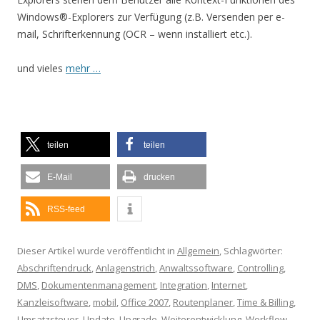
Windows®-Explorers zur Verfügung (z.B. Versenden per e-
mail, Schrifterkennung (OCR – wenn installiert etc.).
und vieles
mehr …
teilen
teilen
E-Mail
drucken
RSS-feed
Dieser Artikel wurde veröffentlicht in
Allgemein
, Schlagwörter:
Abschriftendruck
,
Anlagenstrich
,
Anwaltssoftware
,
Controlling
,
DMS
,
Dokumentenmanagement
,
Integration
,
Internet
,
Kanzleisoftware
,
mobil
,
Office 2007
,
Routenplaner
,
Time & Billing
,
Umsatzsteuer
,
Update
,
Upgrade
,
Weiterentwicklung
,
Workflow
,