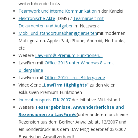
weiterführende Links
Teamwork und interne Kommunikation
in der Kanzlei
Elektronische Akte
(DMS) /
Teamarbeit mit
Dokumenten und Aufgaben
im Netzwerk
Mobil und standortunabhängig arbeiten
mit modernen
Mobilgeräten: Apple iPad, iPhone, Android, Netbooks,
etc.
Weitere
LawFirm® Premium-Funktionen…
LawFirm mit
Office 2013 unter Windows 8 – mit
Bildergalerie
LawFirm mit
Office 2010 – mit Bildergalerie
Video-Serie „
LawFirm Highlights
“ zu den vielen
exklusiven Premium-Funktionen
Innovationspreis ITK 2007
der Initiative Mittelstand
Weitere
Testergebnisse, Anwenderberichte und
Rezensionen zu LawFirm®
(unter anderem auch eine
Rezension aus dem Berliner Anwaltsblatt 12/2007 und
ein Sonderdruck aus dem BAV Mitgliederbrief 03/2007 –
Bayerischer Anwaltverband)