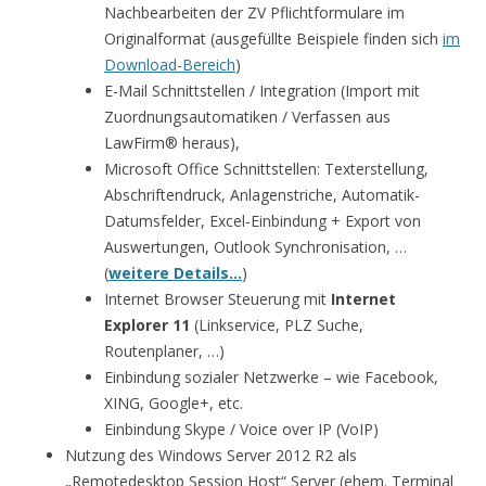
Nachbearbeiten der ZV Pflichtformulare im
Originalformat (ausgefüllte Beispiele finden sich
im
Download-Bereich
)
E-Mail Schnittstellen / Integration (Import mit
Zuordnungsautomatiken / Verfassen aus
LawFirm® heraus),
Microsoft Office Schnittstellen: Texterstellung,
Abschriftendruck, Anlagenstriche, Automatik-
Datumsfelder, Excel-Einbindung + Export von
Auswertungen, Outlook Synchronisation, …
(
weitere Details…
)
Internet Browser Steuerung mit
Internet
Explorer 11
(Linkservice, PLZ Suche,
Routenplaner, …)
Einbindung sozialer Netzwerke – wie Facebook,
XING, Google+, etc.
Einbindung Skype / Voice over IP (VoIP)
Nutzung des Windows Server 2012 R2 als
„Remotedesktop Session Host“ Server (ehem. Terminal