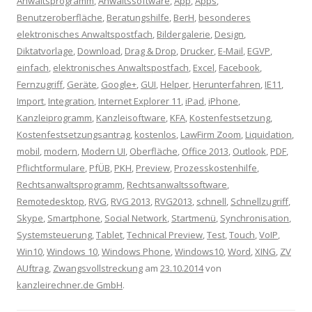
Anwaltsprogramm
,
Anwaltssoftware
,
App
,
Apps
,
Benutzeroberfläche
,
Beratungshilfe
,
BerH
,
besonderes
elektronisches Anwaltspostfach
,
Bildergalerie
,
Design
,
Diktatvorlage
,
Download
,
Drag & Drop
,
Drucker
,
E-Mail
,
EGVP
,
einfach
,
elektronisches Anwaltspostfach
,
Excel
,
Facebook
,
Fernzugriff
,
Geräte
,
Google+
,
GUI
,
Helper
,
Herunterfahren
,
IE11
,
Import
,
Integration
,
Internet Explorer 11
,
iPad
,
iPhone
,
Kanzleiprogramm
,
Kanzleisoftware
,
KFA
,
Kostenfestsetzung
,
Kostenfestsetzungsantrag
,
kostenlos
,
LawFirm Zoom
,
Liquidation
,
mobil
,
modern
,
Modern UI
,
Oberfläche
,
Office 2013
,
Outlook
,
PDF
,
Pflichtformulare
,
PfÜB
,
PKH
,
Preview
,
Prozesskostenhilfe
,
Rechtsanwaltsprogramm
,
Rechtsanwaltssoftware
,
Remotedesktop
,
RVG
,
RVG 2013
,
RVG2013
,
schnell
,
Schnellzugriff
,
Skype
,
Smartphone
,
Social Network
,
Startmenü
,
Synchronisation
,
Systemsteuerung
,
Tablet
,
Technical Preview
,
Test
,
Touch
,
VoIP
,
Win10
,
Windows 10
,
Windows Phone
,
Windows10
,
Word
,
XING
,
ZV
AUftrag
,
Zwangsvollstreckung
am
23.10.2014
von
kanzleirechner.de GmbH
.