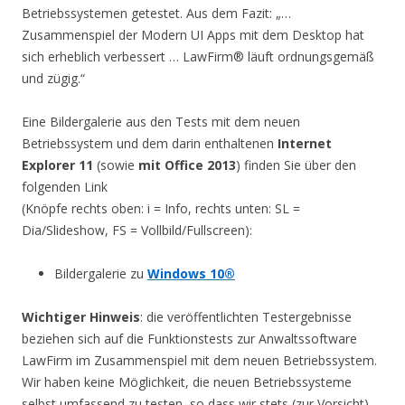
Betriebssystemen getestet. Aus dem Fazit: „…
Zusammenspiel der Modern UI Apps mit dem Desktop hat
sich erheblich verbessert … LawFirm® läuft ordnungsgemäß
und zügig.“
Eine Bildergalerie aus den Tests mit dem neuen
Betriebssystem und dem darin enthaltenen
Internet
Explorer 11
(sowie
mit Office 2013
) finden Sie über den
folgenden Link
(Knöpfe rechts oben: i = Info, rechts unten: SL =
Dia/Slideshow, FS = Vollbild/Fullscreen):
Bildergalerie zu
Windows 10®
Wichtiger Hinweis
: die veröffentlichten Testergebnisse
beziehen sich auf die Funktionstests zur Anwaltssoftware
LawFirm im Zusammenspiel mit dem neuen Betriebssystem.
Wir haben keine Möglichkeit, die neuen Betriebssysteme
selbst umfassend zu testen, so dass wir stets (zur Vorsicht)