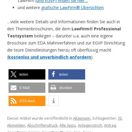
LawFirm
(und EGVP) finden Sie hier…
und weitere
grafische LawFirm® Übersichten
…viele weitere Details und Informationen finden Sie auch in
den Themenbroschüren, die dem
LawFirm® Professional
Testsystem
beiliegen – darunter u.a. auch eine eigene
Broschüre zum EDA Mahnverfahren und zur EGVP Einrichtung
die teure Dienstleistungen hierzu oft überflüssig macht
(
kostenlos und unverbindlich anfordern
).
teilen
teilen
E-Mail
drucken
RSS-feed
Dieser Artikel wurde veröffentlicht in
Allgemein
, Schlagwörter:
10
,
Abmelden
,
Abschriftendruck
,
Alle Apps
,
Anlagenstrich
,
Antrag
,