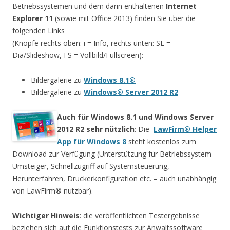
Betriebssystemen und dem darin enthaltenen
Internet
Explorer 11
(sowie mit Office 2013) finden Sie über die
folgenden Links
(Knöpfe rechts oben: i = Info, rechts unten: SL =
Dia/Slideshow, FS = Vollbild/Fullscreen):
Bildergalerie zu
Windows 8.1®
Bildergalerie zu
Windows® Server 2012 R2
Auch für Windows 8.1 und Windows Server
2012 R2 sehr nützlich
: Die
LawFirm® Helper
App für Windows 8
steht kostenlos zum
Download zur Verfügung (Unterstützung für Betriebssystem-
Umsteiger, Schnellzugriff auf Systemsteuerung,
Herunterfahren, Druckerkonfiguration etc. – auch unabhängig
von LawFirm® nutzbar).
Wichtiger Hinweis
: die veröffentlichten Testergebnisse
beziehen sich auf die Funktionstests zur Anwaltssoftware