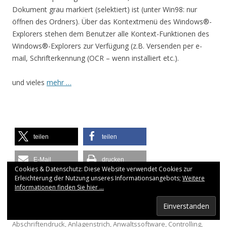
Dokument grau markiert (selektiert) ist (unter Win98: nur
öffnen des Ordners). Über das Kontextmenü des Windows®-
Explorers stehen dem Benutzer alle Kontext-Funktionen des
Windows®-Explorers zur Verfügung (z.B. Versenden per e-
mail, Schrifterkennung (OCR – wenn installiert etc.).
und vieles
mehr …
teilen
teilen
E-Mail
drucken
Cookies & Datenschutz: Diese Website verwendet Cookies zur
Erleichterung der Nutzung unseres Informationsangebots;
Weitere
RSS-feed
Informationen finden Sie hier ...
Dieser Artikel wurde veröffentlicht in
Allgemein
, Schlagwörter:
Abschriftendruck
,
Anlagenstrich
,
Anwaltssoftware
,
Controlling
,