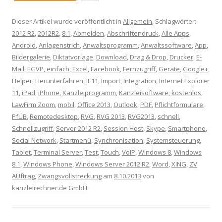
Dieser Artikel wurde veröffentlicht in
Allgemein
, Schlagwörter:
2012 R2
,
2012R2
,
8.1
,
Abmelden
,
Abschriftendruck
,
Alle Apps
,
Android
,
Anlagenstrich
,
Anwaltsprogramm
,
Anwaltssoftware
,
App
,
Bildergalerie
,
Diktatvorlage
,
Download
,
Drag & Drop
,
Drucker
,
E-
Mail
,
EGVP
,
einfach
,
Excel
,
Facebook
,
Fernzugriff
,
Geräte
,
Google+
,
Helper
,
Herunterfahren
,
IE11
,
Import
,
Integration
,
Internet Explorer
11
,
iPad
,
iPhone
,
Kanzleiprogramm
,
Kanzleisoftware
,
kostenlos
,
LawFirm Zoom
,
mobil
,
Office 2013
,
Outlook
,
PDF
,
Pflichtformulare
,
PfÜB
,
Remotedesktop
,
RVG
,
RVG 2013
,
RVG2013
,
schnell
,
Schnellzugriff
,
Server 2012 R2
,
Session Host
,
Skype
,
Smartphone
,
Social Network
,
Startmenü
,
Synchronisation
,
Systemsteuerung
,
Tablet
,
Terminal Server
,
Test
,
Touch
,
VoIP
,
Windows 8
,
Windows
8.1
,
Windows Phone
,
Windows Server 2012 R2
,
Word
,
XING
,
ZV
AUftrag
,
Zwangsvollstreckung
am
8.10.2013
von
kanzleirechner.de GmbH
.