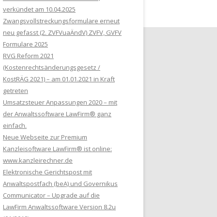
verkündet am 10.04.2025
Zwangsvollstreckungsformulare erneut
neu gefasst (2. ZVFVuaÄndV) ZVFV, GVFV
Formulare 2025
RVG Reform 2021
(Kostenrechtsänderungsgesetz /
KostRÄG 2021) – am 01.01.2021 in Kraft
getreten
Umsatzsteuer Anpassungen 2020 – mit
der Anwaltssoftware LawFirm® ganz
einfach.
Neue Webseite zur Premium
Kanzleisoftware LawFirm® ist online:
www.kanzleirechner.de
Elektronische Gerichtspost mit
Anwaltspostfach (beA) und Governikus
Communicator – Upgrade auf die
LawFirm Anwaltssoftware Version 8.2u