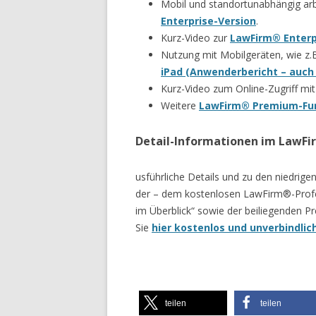
Mobil und standortunabhängig arbe
Enterprise-Version
.
Kurz-Video zur
LawFirm® Enterp
Nutzung mit Mobilgeräten, wie z
iPad (Anwenderbericht – auch
Kurz-Video zum Online-Zugriff mi
Weitere
LawFirm® Premium-Fu
Detail-Informationen im LawFi
usführliche Details und zu den niedrig
der – dem kostenlosen LawFirm®-Profe
im Überblick“ sowie der beiliegenden 
Sie
hier kostenlos und unverbindli
teilen
teilen