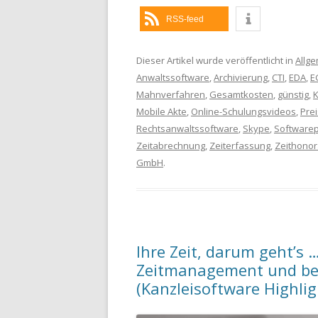
RSS-feed
Dieser Artikel wurde veröffentlicht in
Allg
Anwaltssoftware
,
Archivierung
,
CTI
,
EDA
,
E
Mahnverfahren
,
Gesamtkosten
,
günstig
,
Mobile Akte
,
Online-Schulungsvideos
,
Pre
Rechtsanwaltssoftware
,
Skype
,
Softwarep
Zeitabrechnung
,
Zeiterfassung
,
Zeithonor
GmbH
.
Ihre Zeit, darum geht’s 
Zeitmanagement und bei 
(Kanzleisoftware Highli