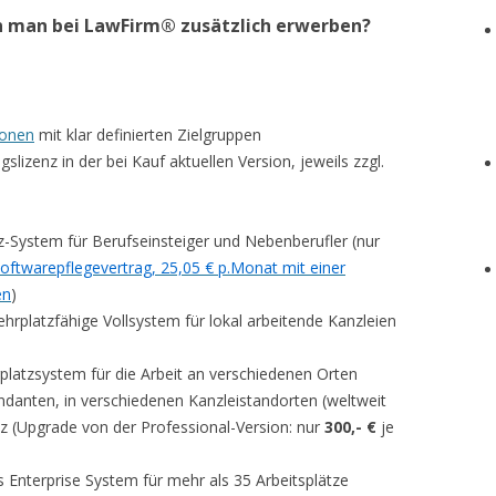
man bei LawFirm® zusätzlich erwerben?
onen
mit klar definierten Zielgruppen
slizenz in der bei Kauf aktuellen Version, jeweils zzgl.
tz-System für Berufseinsteiger und Nebenberufler (nur
Softwarepflegevertrag, 25,05 € p.Monat mit einer
en
)
ehrplatzfähige Vollsystem für lokal arbeitende Kanzleien
platzsystem für die Arbeit an verschiedenen Orten
ndanten, in verschiedenen Kanzleistandorten (weltweit
z (Upgrade von der Professional-Version: nur
300,- €
je
s Enterprise System für mehr als 35 Arbeitsplätze