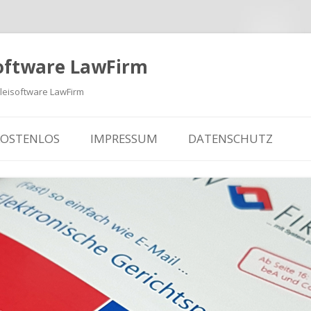
oftware LawFirm
eisoftware LawFirm
KOSTENLOS
IMPRESSUM
DATENSCHUTZ