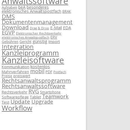
Anwaltssoftware
beA
besonderes
Aufgaben
elektronisches Anwaltspostfach
BRAK
DMS
Dokumentenmanagement
Download
E-Mail
EDA
Drag & Drop
EGVP
Elektronischer Rechtsverkehr
ERV
elektronisches Anwaltspostfach
günstig
Import
Gebühren
Gericht
Integration
Kanzleiprogramm
Kanzleisoftware
kostenlos
Kommunikation
mobil
Mahnverfahren
PDF
Postfach
preiswert
Preise
Rechtsanwaltsprogramm
Rechtsanwaltssoftware
RVG
Rechtsverkehr
Smartphone
Teamwork
Softwarepflege
Tablet
Update
Upgrade
Test
Workflow