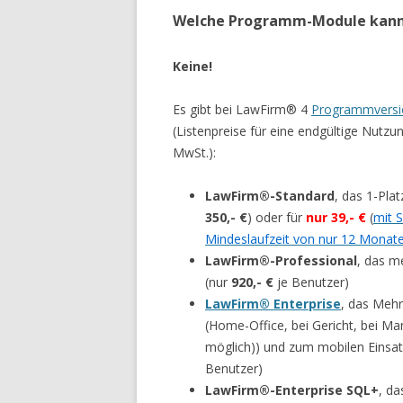
Welche Programm-Module kann 
Keine!
Es gibt bei LawFirm® 4
Programmversi
(Listenpreise für eine endgültige Nutzung
MwSt.):
LawFirm®-Standard
, das 1-Pla
350,- €
) oder für
nur 39,- €
(
mit 
Mindeslaufzeit von nur 12 Monat
LawFirm®-Professional
, das m
(nur
920,- €
je Benutzer)
LawFirm® Enterprise
, das Mehr
(Home-Office, bei Gericht, bei Ma
möglich)) und zum mobilen Einsat
Benutzer)
LawFirm®-Enterprise SQL+
, da