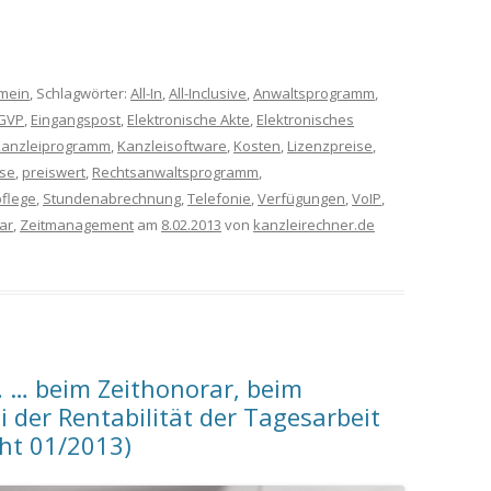
emein
, Schlagwörter:
All-In
,
All-Inclusive
,
Anwaltsprogramm
,
GVP
,
Eingangspost
,
Elektronische Akte
,
Elektronisches
Kanzleiprogramm
,
Kanzleisoftware
,
Kosten
,
Lizenzpreise
,
ise
,
preiswert
,
Rechtsanwaltsprogramm
,
flege
,
Stundenabrechnung
,
Telefonie
,
Verfügungen
,
VoIP
,
ar
,
Zeitmanagement
am
8.02.2013
von
kanzleirechner.de
… … beim Zeithonorar, beim
der Rentabilität der Tagesarbeit
ght 01/2013)