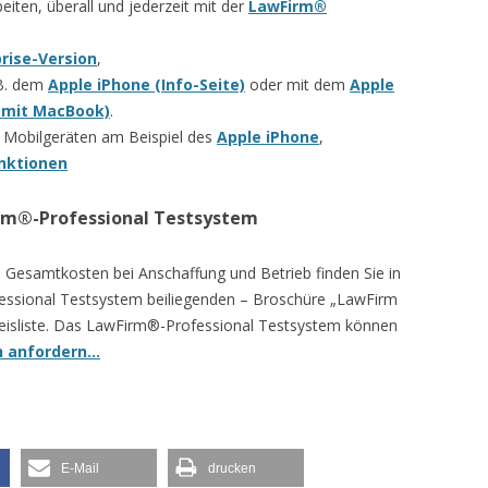
iten, überall und jederzeit mit der
LawFirm®
rise-Version
,
.B. dem
Apple iPhone (Info-Seite)
oder mit dem
Apple
 mit MacBook)
.
t Mobilgeräten am Beispiel des
Apple iPhone
,
nktionen
rm®-Professional Testsystem
en Gesamtkosten bei Anschaffung und Betrieb finden Sie in
ssional Testsystem beiliegenden – Broschüre „LawFirm
Preisliste. Das LawFirm®-Professional Testsystem können
ch anfordern…
E-Mail
drucken