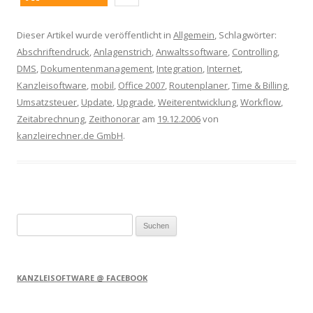
Dieser Artikel wurde veröffentlicht in
Allgemein
, Schlagwörter:
Abschriftendruck
,
Anlagenstrich
,
Anwaltssoftware
,
Controlling
,
DMS
,
Dokumentenmanagement
,
Integration
,
Internet
,
Kanzleisoftware
,
mobil
,
Office 2007
,
Routenplaner
,
Time & Billing
,
Umsatzsteuer
,
Update
,
Upgrade
,
Weiterentwicklung
,
Workflow
,
Zeitabrechnung
,
Zeithonorar
am
19.12.2006
von
kanzleirechner.de GmbH
.
Suchen
nach:
KANZLEISOFTWARE @ FACEBOOK