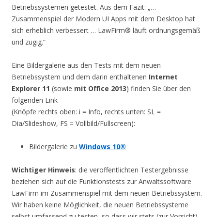
Betriebssystemen getestet. Aus dem Fazit: „…
Zusammenspiel der Modern UI Apps mit dem Desktop hat
sich erheblich verbessert … LawFirm® läuft ordnungsgemäß
und zügig.“
Eine Bildergalerie aus den Tests mit dem neuen
Betriebssystem und dem darin enthaltenen
Internet
Explorer 11
(sowie
mit Office 2013
) finden Sie über den
folgenden Link
(Knöpfe rechts oben: i = Info, rechts unten: SL =
Dia/Slideshow, FS = Vollbild/Fullscreen):
Bildergalerie zu
Windows 10®
Wichtiger Hinweis
: die veröffentlichten Testergebnisse
beziehen sich auf die Funktionstests zur Anwaltssoftware
LawFirm im Zusammenspiel mit dem neuen Betriebssystem.
Wir haben keine Möglichkeit, die neuen Betriebssysteme
selbst umfassend zu testen, so dass wir stets (zur Vorsicht)