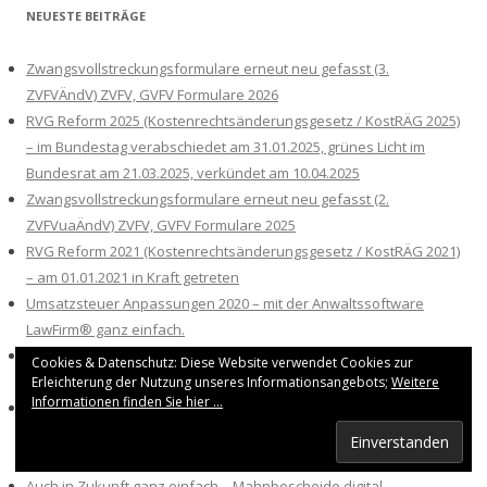
NEUESTE BEITRÄGE
Zwangsvollstreckungsformulare erneut neu gefasst (3.
ZVFVÄndV) ZVFV, GVFV Formulare 2026
RVG Reform 2025 (Kostenrechtsänderungsgesetz / KostRÄG 2025)
– im Bundestag verabschiedet am 31.01.2025, grünes Licht im
Bundesrat am 21.03.2025, verkündet am 10.04.2025
Zwangsvollstreckungsformulare erneut neu gefasst (2.
ZVFVuaÄndV) ZVFV, GVFV Formulare 2025
RVG Reform 2021 (Kostenrechtsänderungsgesetz / KostRÄG 2021)
– am 01.01.2021 in Kraft getreten
Umsatzsteuer Anpassungen 2020 – mit der Anwaltssoftware
LawFirm® ganz einfach.
Neue Webseite zur Premium Kanzleisoftware LawFirm® ist
Cookies & Datenschutz: Diese Website verwendet Cookies zur
online: www.kanzleirechner.de
Erleichterung der Nutzung unseres Informationsangebots;
Weitere
Informationen finden Sie hier ...
Elektronische Gerichtspost mit Anwaltspostfach (beA) und
Governikus Communicator – Upgrade auf die LawFirm
Anwaltssoftware Version 8.2u (01/2019)
Auch in Zukunft ganz einfach – Mahnbescheide digital