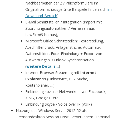
Nachbearbeiten der ZV Pflichtformulare im
Originalformat (ausgefüllte Beispiele finden sich
im
Download-Bereich
)
E-Mail Schnittstellen / Integration (Import mit
Zuordnungsautomatiken / Verfassen aus
LawFirm® heraus),
Microsoft Office Schnittstellen: Texterstellung,
Abschriftendruck, Anlagenstriche, Automatik-
Datumsfelder, Excel-Einbindung + Export von
Auswertungen, Outlook Synchronisation, …
(
weitere Details…
)
Internet Browser Steuerung mit
Internet
Explorer 11
(Linkservice, PLZ Suche,
Routenplaner, …)
Einbindung sozialer Netzwerke – wie Facebook,
XING, Google+, etc.
Einbindung Skype / Voice over IP (VoIP)
Nutzung des Windows Server 2012 R2 als
„Remotedesktop Session Host“ Server (ehem. Terminal