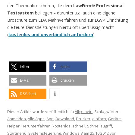
den Themenbroschüren, die dem
LawFirm® Professional
Testsystem
beiliegen – darunter u.a. auch eine eigene
Broschüre zum EDA Mahnverfahren und zur EGVP Einrichtung
die teure Dienstleistungen hierzu oft überflüssig macht
(
kostenlos und unverbindlich anfordern
).
teilen
teilen
E-Mail
drucken
RSS-feed
Dieser Artikel wurde veröffentlicht in
Allgemein
, Schlagwörter:
Abmelden
,
Alle Apps
,
App
,
Download
,
Drucker
,
einfach
,
Geräte
,
Helper
,
Herunterfahren
,
kostenlos
,
schnell
,
Schnellzugriff
,
Startmenü
,
Systemsteuerung
,
Windows 8
am
25.10.2012
von