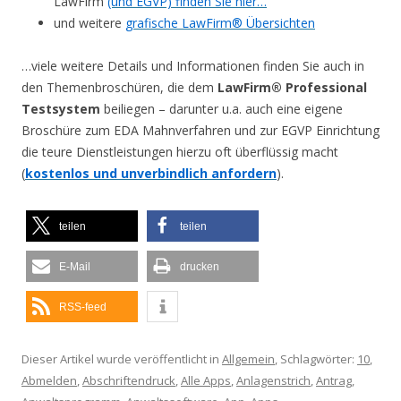
LawFirm
(und EGVP) finden Sie hier…
und weitere
grafische LawFirm® Übersichten
…viele weitere Details und Informationen finden Sie auch in
den Themenbroschüren, die dem
LawFirm® Professional
Testsystem
beiliegen – darunter u.a. auch eine eigene
Broschüre zum EDA Mahnverfahren und zur EGVP Einrichtung
die teure Dienstleistungen hierzu oft überflüssig macht
(
kostenlos und unverbindlich anfordern
).
teilen
teilen
E-Mail
drucken
RSS-feed
Dieser Artikel wurde veröffentlicht in
Allgemein
, Schlagwörter:
10
,
Abmelden
,
Abschriftendruck
,
Alle Apps
,
Anlagenstrich
,
Antrag
,