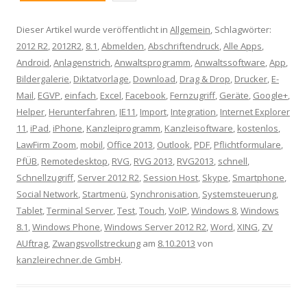
Dieser Artikel wurde veröffentlicht in
Allgemein
, Schlagwörter:
2012 R2
,
2012R2
,
8.1
,
Abmelden
,
Abschriftendruck
,
Alle Apps
,
Android
,
Anlagenstrich
,
Anwaltsprogramm
,
Anwaltssoftware
,
App
,
Bildergalerie
,
Diktatvorlage
,
Download
,
Drag & Drop
,
Drucker
,
E-
Mail
,
EGVP
,
einfach
,
Excel
,
Facebook
,
Fernzugriff
,
Geräte
,
Google+
,
Helper
,
Herunterfahren
,
IE11
,
Import
,
Integration
,
Internet Explorer
11
,
iPad
,
iPhone
,
Kanzleiprogramm
,
Kanzleisoftware
,
kostenlos
,
LawFirm Zoom
,
mobil
,
Office 2013
,
Outlook
,
PDF
,
Pflichtformulare
,
PfÜB
,
Remotedesktop
,
RVG
,
RVG 2013
,
RVG2013
,
schnell
,
Schnellzugriff
,
Server 2012 R2
,
Session Host
,
Skype
,
Smartphone
,
Social Network
,
Startmenü
,
Synchronisation
,
Systemsteuerung
,
Tablet
,
Terminal Server
,
Test
,
Touch
,
VoIP
,
Windows 8
,
Windows
8.1
,
Windows Phone
,
Windows Server 2012 R2
,
Word
,
XING
,
ZV
AUftrag
,
Zwangsvollstreckung
am
8.10.2013
von
kanzleirechner.de GmbH
.