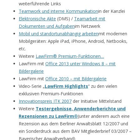
weiterführende Links
Teamwork und interne Kommunikation
in der Kanzlei
Elektronische Akte
(DMS) /
Teamarbeit mit
Dokumenten und Aufgaben
im Netzwerk
Mobil und standortunabhängig arbeiten
mit modernen
Mobilgeräten: Apple iPad, iPhone, Android, Netbooks,
etc.
Weitere
LawFirm® Premium-Funktionen…
LawFirm mit
Office 2013 unter Windows 8 – mit
Bildergalerie
LawFirm mit
Office 2010 – mit Bildergalerie
Video-Serie „
LawFirm Highlights
“ zu den vielen
exklusiven Premium-Funktionen
Innovationspreis ITK 2007
der Initiative Mittelstand
Weitere
Testergebnisse, Anwenderberichte und
Rezensionen zu LawFirm®
(unter anderem auch eine
Rezension aus dem Berliner Anwaltsblatt 12/2007 und
ein Sonderdruck aus dem BAV Mitgliederbrief 03/2007 –
Bayerischer Anwaltverband)