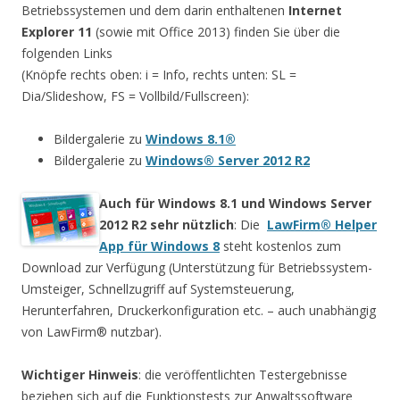
Betriebssystemen und dem darin enthaltenen
Internet
Explorer 11
(sowie mit Office 2013) finden Sie über die
folgenden Links
(Knöpfe rechts oben: i = Info, rechts unten: SL =
Dia/Slideshow, FS = Vollbild/Fullscreen):
Bildergalerie zu
Windows 8.1®
Bildergalerie zu
Windows® Server 2012 R2
Auch für Windows 8.1 und Windows Server
2012 R2 sehr nützlich
: Die
LawFirm® Helper
App für Windows 8
steht kostenlos zum
Download zur Verfügung (Unterstützung für Betriebssystem-
Umsteiger, Schnellzugriff auf Systemsteuerung,
Herunterfahren, Druckerkonfiguration etc. – auch unabhängig
von LawFirm® nutzbar).
Wichtiger Hinweis
: die veröffentlichten Testergebnisse
beziehen sich auf die Funktionstests zur Anwaltssoftware