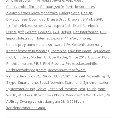
Anwaltsprogramm
,
Anwaltssoftware
,
App
,
Apps
,
Benutzeroberfläche
,
Beratungshilfe
,
BerH
,
besonderes
elektronisches Anwaltspostfach
,
Bildergalerie
,
Design
,
Diktatvorlage
,
Download
,
Drag & Drop
,
Drucker
,
E-Mail
,
EGVP
,
einfach
,
elektronisches Anwaltspostfach
,
Excel
,
Facebook
,
Fernzugriff
,
Geräte
,
Google+
,
GUI
,
Helper
,
Herunterfahren
,
IE11
,
Import
,
Integration
,
Internet Explorer 11
,
iPad
,
iPhone
,
Kanzleiprogramm
,
Kanzleisoftware
,
KFA
,
Kostenfestsetzung
,
Kostenfestsetzungsantrag
,
kostenlos
,
LawFirm Zoom
,
Liquidation
,
mobil
,
modern
,
Modern UI
,
Oberfläche
,
Office 2013
,
Outlook
,
PDF
,
Pflichtformulare
,
PfÜB
,
PKH
,
Preview
,
Prozesskostenhilfe
,
Rechtsanwaltsprogramm
,
Rechtsanwaltssoftware
,
Remotedesktop
,
RVG
,
RVG 2013
,
RVG2013
,
schnell
,
Schnellzugriff
,
Skype
,
Smartphone
,
Social Network
,
Startmenü
,
Synchronisation
,
Systemsteuerung
,
Tablet
,
Technical Preview
,
Test
,
Touch
,
VoIP
,
Win10
,
Windows 10
,
Windows Phone
,
Windows10
,
Word
,
XING
,
ZV
AUftrag
,
Zwangsvollstreckung
am
23.10.2014
von
kanzleirechner.de GmbH
.