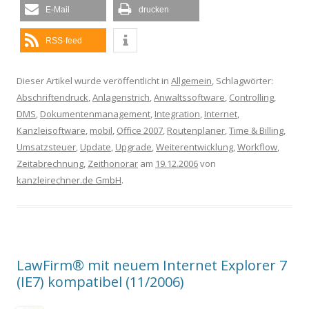
E-Mail
drucken
RSS-feed
Dieser Artikel wurde veröffentlicht in
Allgemein
, Schlagwörter:
Abschriftendruck
,
Anlagenstrich
,
Anwaltssoftware
,
Controlling
,
DMS
,
Dokumentenmanagement
,
Integration
,
Internet
,
Kanzleisoftware
,
mobil
,
Office 2007
,
Routenplaner
,
Time & Billing
,
Umsatzsteuer
,
Update
,
Upgrade
,
Weiterentwicklung
,
Workflow
,
Zeitabrechnung
,
Zeithonorar
am
19.12.2006
von
kanzleirechner.de GmbH
.
LawFirm® mit neuem Internet Explorer 7
(IE7) kompatibel (11/2006)