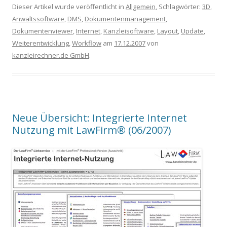
Dieser Artikel wurde veröffentlicht in
Allgemein
, Schlagwörter:
3D
,
Anwaltssoftware
,
DMS
,
Dokumentenmanagement
,
Dokumentenviewer
,
Internet
,
Kanzleisoftware
,
Layout
,
Update
,
Weiterentwicklung
,
Workflow
am
17.12.2007
von
kanzleirechner.de GmbH
.
Neue Übersicht: Integrierte Internet
Nutzung mit LawFirm® (06/2007)