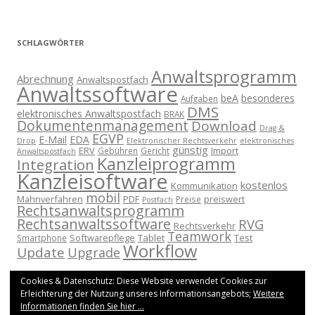
SCHLAGWÖRTER
Anwaltsprogramm
Abrechnung
Anwaltspostfach
Anwaltssoftware
beA
besonderes
Aufgaben
DMS
elektronisches Anwaltspostfach
BRAK
Dokumentenmanagement
Download
Drag &
EGVP
E-Mail
EDA
Drop
Elektronischer Rechtsverkehr
elektronisches
günstig
ERV
Import
Gebühren
Gericht
Anwaltspostfach
Kanzleiprogramm
Integration
Kanzleisoftware
kostenlos
Kommunikation
mobil
Mahnverfahren
PDF
preiswert
Preise
Postfach
Rechtsanwaltsprogramm
Rechtsanwaltssoftware
RVG
Rechtsverkehr
Teamwork
Softwarepflege
Tablet
Test
Smartphone
Workflow
Update
Upgrade
Cookies & Datenschutz: Diese Website verwendet Cookies zur
Erleichterung der Nutzung unseres Informationsangebots;
Weitere
Informationen finden Sie hier ...