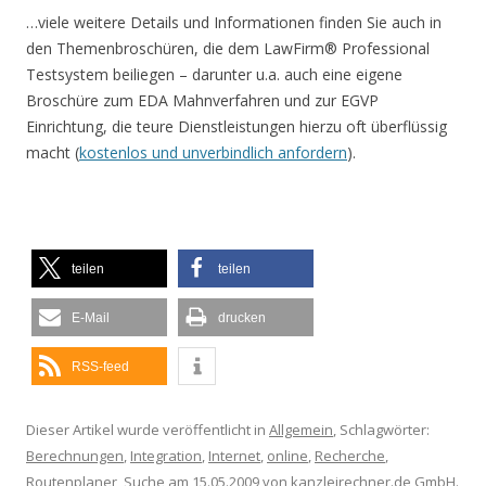
…viele weitere Details und Informationen finden Sie auch in
den Themenbroschüren, die dem LawFirm® Professional
Testsystem beiliegen – darunter u.a. auch eine eigene
Broschüre zum EDA Mahnverfahren und zur EGVP
Einrichtung, die teure Dienstleistungen hierzu oft überflüssig
macht (
kostenlos und unverbindlich anfordern
).
teilen
teilen
E-Mail
drucken
RSS-feed
Dieser Artikel wurde veröffentlicht in
Allgemein
, Schlagwörter:
Berechnungen
,
Integration
,
Internet
,
online
,
Recherche
,
Routenplaner
,
Suche
am
15.05.2009
von
kanzleirechner.de GmbH
.