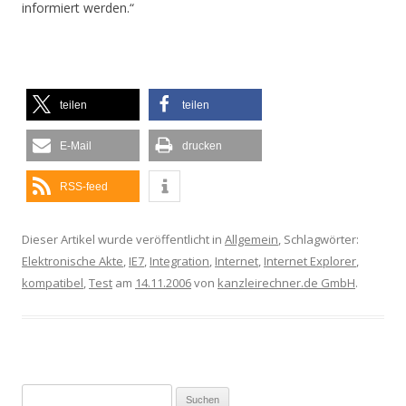
informiert werden.“
teilen
teilen
E-Mail
drucken
RSS-feed
Dieser Artikel wurde veröffentlicht in
Allgemein
, Schlagwörter:
Elektronische Akte
,
IE7
,
Integration
,
Internet
,
Internet Explorer
,
kompatibel
,
Test
am
14.11.2006
von
kanzleirechner.de GmbH
.
Suchen