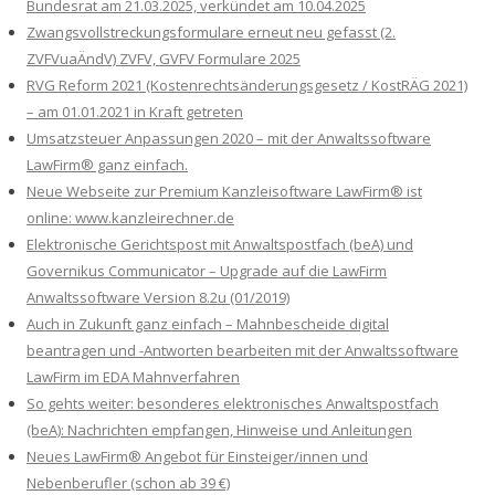
Bundesrat am 21.03.2025, verkündet am 10.04.2025
Zwangsvollstreckungsformulare erneut neu gefasst (2.
ZVFVuaÄndV) ZVFV, GVFV Formulare 2025
RVG Reform 2021 (Kostenrechtsänderungsgesetz / KostRÄG 2021)
– am 01.01.2021 in Kraft getreten
Umsatzsteuer Anpassungen 2020 – mit der Anwaltssoftware
LawFirm® ganz einfach.
Neue Webseite zur Premium Kanzleisoftware LawFirm® ist
online: www.kanzleirechner.de
Elektronische Gerichtspost mit Anwaltspostfach (beA) und
Governikus Communicator – Upgrade auf die LawFirm
Anwaltssoftware Version 8.2u (01/2019)
Auch in Zukunft ganz einfach – Mahnbescheide digital
beantragen und -Antworten bearbeiten mit der Anwaltssoftware
LawFirm im EDA Mahnverfahren
So gehts weiter: besonderes elektronisches Anwaltspostfach
(beA): Nachrichten empfangen, Hinweise und Anleitungen
Neues LawFirm® Angebot für Einsteiger/innen und
Nebenberufler (schon ab 39 €)