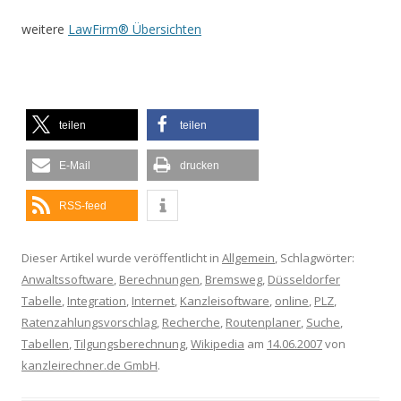
weitere
LawFirm® Übersichten
teilen
teilen
E-Mail
drucken
RSS-feed
Dieser Artikel wurde veröffentlicht in
Allgemein
, Schlagwörter:
Anwaltssoftware
,
Berechnungen
,
Bremsweg
,
Düsseldorfer
Tabelle
,
Integration
,
Internet
,
Kanzleisoftware
,
online
,
PLZ
,
Ratenzahlungsvorschlag
,
Recherche
,
Routenplaner
,
Suche
,
Tabellen
,
Tilgungsberechnung
,
Wikipedia
am
14.06.2007
von
kanzleirechner.de GmbH
.