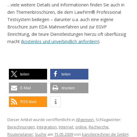
…viele weitere Details und Informationen finden Sie auch in
den Themenbroschüren, die dem LawFirm® Professional
Testsystem beiliegen – darunter u.a. auch eine eigene
Broschüre zum EDA Mahnverfahren und zur EGVP
Einrichtung, die teure Dienstleistungen hierzu oft überflüssig
macht (
kostenlos und unverbindlich anfordern
).
teilen
teilen
E-Mail
drucken
RSS-feed
Dieser Artikel wurde veröffentlicht in
Allgemein
, Schlagwörter:
Berechnungen
,
Integration
,
Internet
,
online
,
Recherche
,
Routenplaner
,
Suche
am
15.05.2009
von
kanzleirechner.de GmbH
.