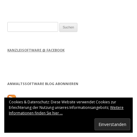
Suchen
nach:
KANZLEISOFTWARE @ FACEBOOK
ANWALTSSOFTWARE BLOG ABONNIEREN
Cookies & Datenschutz: Diese Website verwendet Cookies zur
Erleichterung der Nutzung unseres Informationsangebots;
Weitere
Informationen finden Sie hier ...
NEUESTE BEITRÄGE