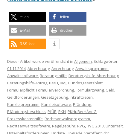
teilen
teilen
E-Mail
drucken
RSS-feed
Dieser Artikel wurde veröffentlicht in
Allgemein
, Schlagwörter:
01.11.2014
,
Abrechnung
,
Anrechnung
,
Anwaltsprogramm
,
Anwaltssoftware
,
Beratungshilfe
,
Beratungshilfe-Abrechnung
,
Beratungshilfe-Antrag
,
BerH
,
BMJ
,
Bundesgesetzblatt
,
Formularpflicht
,
Formularverordnung
,
Formularzwang
,
Geld
,
Geldforderungen
,
Gesetzgebung
,
Inkrafttreten
,
Kanzleiprogramm
,
Kanzleisoftware
,
Pfändung
,
Pfändungsbeschluss
,
PfÜB
,
PKH
,
PKHuBerHÄndG
,
Prozesskostenhilfe
,
Rechtsanwaltsprogramm
,
Rechtsanwaltssoftware
,
Regelgebühr
,
RVG
,
RVG 2013
,
Unterhalt
,
Unterhaltsforderungen
,
Update
,
Upgrade
,
Veröffentlicht
,