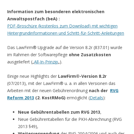
Information zum besonderen elektronischen
Anwaltspostfach (beA)
:
PDF-Broschüre (kostenlos zum Download) mit wichtigen
Hintergrundinformationen und Schritt-für-Schritt-Anleitungen
Das LawFirm® Upgrade auf die Version 8.2r (837.01) wurde
im Rahmen der Softwarepflege
ohne Zusatzkosten
ausgeliefert („
All-In-Prinzip
„).
Einige neue Highlights der
LawFirm®-Version 8.2r
(07/2013), mit der LawFirm® u. a. in allen Versionen das
Arbeiten mit der neuen Gebührenordnung
nach der
RVG
Reform 2013
(2. KostRMoG)
ermöglicht (
Details
):
Neue Gebührentabellen zum RVG 2013
,
Neue Gebührentabellen für die PKH-Abrechnung (RVG
2013 §49),
Weiterverwendung
der RVG 2004/2006 und auch der