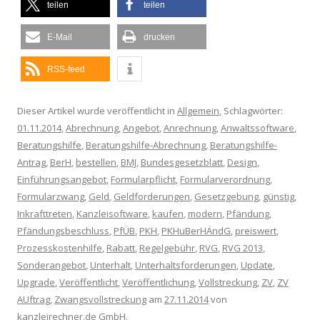
teilen
teilen
E-Mail
drucken
RSS-feed
Dieser Artikel wurde veröffentlicht in
Allgemein
, Schlagwörter:
01.11.2014
,
Abrechnung
,
Angebot
,
Anrechnung
,
Anwaltssoftware
,
Beratungshilfe
,
Beratungshilfe-Abrechnung
,
Beratungshilfe-
Antrag
,
BerH
,
bestellen
,
BMJ
,
Bundesgesetzblatt
,
Design
,
Einführungsangebot
,
Formularpflicht
,
Formularverordnung
,
Formularzwang
,
Geld
,
Geldforderungen
,
Gesetzgebung
,
günstig
,
Inkrafttreten
,
Kanzleisoftware
,
kaufen
,
modern
,
Pfändung
,
Pfändungsbeschluss
,
PfÜB
,
PKH
,
PKHuBerHÄndG
,
preiswert
,
Prozesskostenhilfe
,
Rabatt
,
Regelgebühr
,
RVG
,
RVG 2013
,
Sonderangebot
,
Unterhalt
,
Unterhaltsforderungen
,
Update
,
Upgrade
,
Veröffentlicht
,
Veröffentlichung
,
Vollstreckung
,
ZV
,
ZV
AUftrag
,
Zwangsvollstreckung
am
27.11.2014
von
kanzleirechner.de GmbH
.