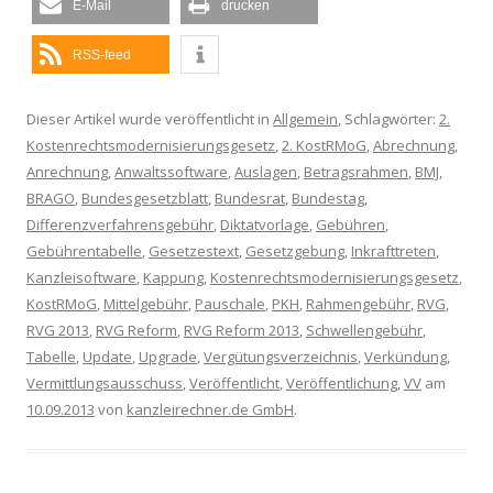
E-Mail
drucken
RSS-feed
Dieser Artikel wurde veröffentlicht in
Allgemein
, Schlagwörter:
2.
Kostenrechtsmodernisierungsgesetz
,
2. KostRMoG
,
Abrechnung
,
Anrechnung
,
Anwaltssoftware
,
Auslagen
,
Betragsrahmen
,
BMJ
,
BRAGO
,
Bundesgesetzblatt
,
Bundesrat
,
Bundestag
,
Differenzverfahrensgebühr
,
Diktatvorlage
,
Gebühren
,
Gebührentabelle
,
Gesetzestext
,
Gesetzgebung
,
Inkrafttreten
,
Kanzleisoftware
,
Kappung
,
Kostenrechtsmodernisierungsgesetz
,
KostRMoG
,
Mittelgebühr
,
Pauschale
,
PKH
,
Rahmengebühr
,
RVG
,
RVG 2013
,
RVG Reform
,
RVG Reform 2013
,
Schwellengebühr
,
Tabelle
,
Update
,
Upgrade
,
Vergütungsverzeichnis
,
Verkündung
,
Vermittlungsausschuss
,
Veröffentlicht
,
Veröffentlichung
,
VV
am
10.09.2013
von
kanzleirechner.de GmbH
.