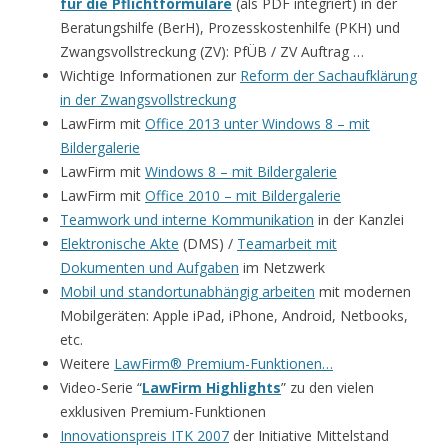
für die Pflichtformulare
(als PDF integriert) in der
Beratungshilfe (BerH), Prozesskostenhilfe (PKH) und
Zwangsvollstreckung (ZV): PfÜB / ZV Auftrag …
Wichtige Informationen zur
Reform der Sachaufklärung
in der Zwangsvollstreckung
LawFirm mit
Office 2013 unter Windows 8 – mit
Bildergalerie
LawFirm mit
Windows 8 – mit Bildergalerie
LawFirm mit
Office 2010 – mit Bildergalerie
Teamwork und interne Kommunikation
in der Kanzlei
Elektronische Akte
(DMS) /
Teamarbeit mit
Dokumenten und Aufgaben
im Netzwerk
Mobil und standortunabhängig arbeiten
mit modernen
Mobilgeräten: Apple iPad, iPhone, Android, Netbooks,
etc.
Weitere
LawFirm® Premium-Funktionen…
Video-Serie “
LawFirm Highlights
” zu den vielen
exklusiven Premium-Funktionen
Innovationspreis ITK 2007
der Initiative Mittelstand