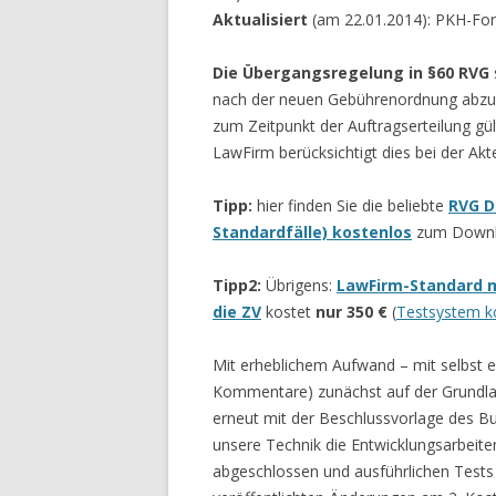
Aktualisiert
(am 22.01.2014): PKH-Formu
Die Übergangsregelung in §60 RVG
nach der neuen Gebührenordnung abzure
zum Zeitpunkt der Auftragserteilung gü
LawFirm berücksichtigt dies bei der Akt
Tipp:
hier finden Sie die beliebte
RVG D
Standardfälle) kostenlos
zum Downloa
Tipp2:
Übrigens:
LawFirm-Standard m
die ZV
kostet
nur 350 €
(
Testsystem ko
Mit erheblichem Aufwand – mit selbst e
Kommentare) zunächst auf der Grundl
erneut mit der Beschlussvorlage des 
unsere Technik die Entwicklungsarbeite
abgeschlossen und ausführlichen Tests 