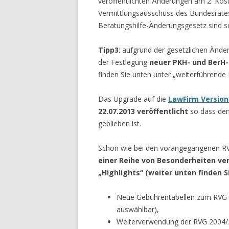
veröffentlichten Änderungen am 2. Ko
Vermittlungsausschuss des Bundesrates
Beratungshilfe-Änderungsgesetz sind sc
Tipp3
: aufgrund der gesetzlichen Änd
der Festlegung
neuer PKH- und BerH
finden Sie unten unter „weiterführende
Das Upgrade auf die
LawFirm Version 
22.07.2013 veröffentlicht
so dass den
geblieben ist.
Schon wie bei den vorangegangenen RV
einer Reihe von Besonderheiten ver
„Highlights“ (weiter unten finden 
Neue Gebührentabellen zum RVG 
auswählbar),
Weiterverwendung der RVG 2004/