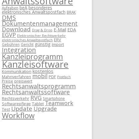
Anwaltssoftware
beA
besonderes
Aufgaben
elektronisches Anwaltspostfach
BRAK
DMS
Dokumentenmanagement
Download
E-Mail
EDA
Drag & Drop
EGVP
Elektronischer Rechtsverkehr
ERV
elektronisches Anwaltspostfach
günstig
Import
Gebühren
Gericht
Integration
Kanzleiprogramm
Kanzleisoftware
kostenlos
Kommunikation
mobil
Mahnverfahren
PDF
Postfach
preiswert
Preise
Rechtsanwaltsprogramm
Rechtsanwaltssoftware
RVG
Rechtsverkehr
Smartphone
Teamwork
Softwarepflege
Tablet
Update
Upgrade
Test
Workflow