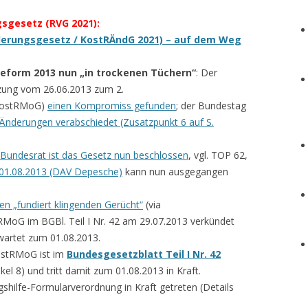
sgesetz (RVG 2021)
:
erungsgesetz / KostRÄndG 2021) – auf dem Weg
eform 2013
nun „in trockenen Tüchern“
: Der
tzung vom 26.06.2013 zum 2.
(KostRMoG)
einen Kompromiss gefunden
; der Bundestag
 Änderungen verabschiedet (Zusatzpunkt 6 auf S.
 Bundesrat ist das Gesetz nun beschlossen
, vgl. TOP 62,
 01.08.2013 (DAV Depesche)
kann nun ausgegangen
en „fundiert klingenden Gerücht“
(via
tRMoG im BGBl. Teil I Nr. 42 am 29.07.2013 verkündet
wartet zum 01.08.2013.
ostRMoG ist im
Bundesgesetzblatt Teil I Nr. 42
kel 8) und tritt damit zum 01.08.2013 in Kraft.
shilfe-Formularverordnung in Kraft getreten (Details