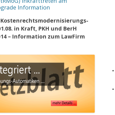
stRMoG) Inkrafttreten am
pgrade Information
. Kostenrechtsmodernisierungs-
1.08. in Kraft, PKH und BerH
014 – Information zum LawFirm