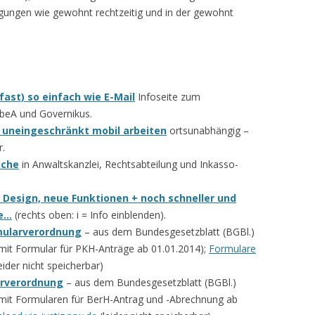
gungen wie gewohnt rechtzeitig und in der gewohnt
fast) so einfach wie E-Mail
Infoseite zum
 beA und Governikus.
: uneingeschränkt mobil arbeiten
ortsunabhängig –
r.
iche
in Anwaltskanzlei, Rechtsabteilung und Inkasso-
Design, neue Funktionen + noch schneller und
ie…
(rechts oben: i = Info einblenden).
mularverordnung
– aus dem Bundesgesetzblatt (BGBl.)
(mit Formular für PKH-Anträge ab 01.01.2014);
Formulare
eider nicht speicherbar)
arverordnung
– aus dem Bundesgesetzblatt (BGBl.)
 (mit Formularen für BerH-Antrag und -Abrechnung ab