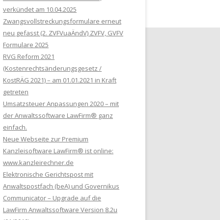
verkündet am 10.04.2025
Zwangsvollstreckungsformulare erneut
neu gefasst (2. ZVFVuaÄndV) ZVFV, GVFV
Formulare 2025
RVG Reform 2021
(Kostenrechtsänderungsgesetz /
KostRÄG 2021) – am 01.01.2021 in Kraft
getreten
Umsatzsteuer Anpassungen 2020 – mit
der Anwaltssoftware LawFirm® ganz
einfach.
Neue Webseite zur Premium
Kanzleisoftware LawFirm® ist online:
www.kanzleirechner.de
Elektronische Gerichtspost mit
Anwaltspostfach (beA) und Governikus
Communicator – Upgrade auf die
LawFirm Anwaltssoftware Version 8.2u