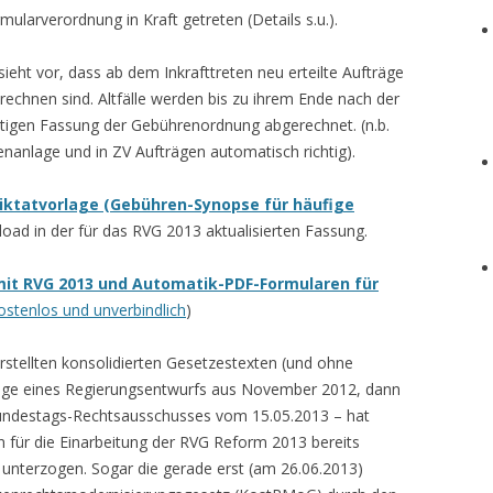
larverordnung in Kraft getreten (Details s.u.).
sieht vor, dass ab dem Inkrafttreten neu erteilte Aufträge
chnen sind. Altfälle werden bis zu ihrem Ende nach der
ltigen Fassung der Gebührenordnung abgerechnet. (n.b.
enanlage und in ZV Aufträgen automatisch richtig).
iktatvorlage (Gebühren-Synopse für häufige
d in der für das RVG 2013 aktualisierten Fassung.
it RVG 2013 und Automatik-PDF-Formularen für
stenlos und unverbindlich
)
rstellten konsolidierten Gesetzestexten (und ohne
age eines Regierungsentwurfs aus November 2012, dann
Bundestags-Rechtsausschusses vom 15.05.2013 – hat
n für die Einarbeitung der RVG Reform 2013 bereits
unterzogen. Sogar die gerade erst (am 26.06.2013)