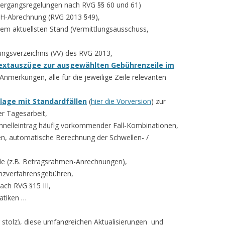
Übergangsregelungen nach RVG §§ 60 und 61)
KH-Abrechnung (RVG 2013 §49),
em aktuellsten Stand (Vermittlungsausschuss,
ngsverzeichnis (VV) des RVG 2013,
Textauszüge zur ausgewählten Gebührenzeile im
Anmerkungen, alle für die jeweilige Zeile relevanten
lage mit Standardfällen
(
hier die Vorversion
) zur
er Tagesarbeit,
nelleintrag häufig vorkommender Fall-Kombinationen,
, automatische Berechnung der Schwellen- /
le (z.B. Betragsrahmen-Anrechnungen),
enzverfahrensgebühren,
ach RVG §15 III,
atiken …
g stolz), diese umfangreichen Aktualisierungen und