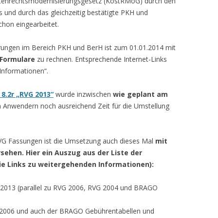
stenrechtsmodernisierungsgesetz (KostRMoG) durch den
 und durch das gleichzeitig bestätigte PKH und
hon eingearbeitet.
erungen im Bereich PKH und BerH ist zum 01.01.2014 mit
-Formulare
zu rechnen. Entsprechende Internet-Links
 Informationen“.
8.2r „RVG 2013“
wurde inzwischen
wie geplant am
 Anwendern noch ausreichend Zeit für die Umstellung
G Fassungen ist die Umsetzung auch dieses Mal
mit
sehen. Hier ein Auszug aus der Liste der
Sie Links zu weitergehenden Informationen):
2013 (parallel zu RVG 2006, RVG 2004 und BRAGO
2006 und auch der BRAGO Gebührentabellen und