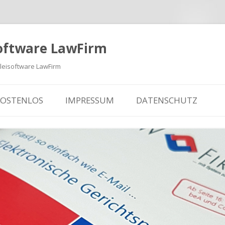
oftware LawFirm
eisoftware LawFirm
KOSTENLOS
IMPRESSUM
DATENSCHUTZ