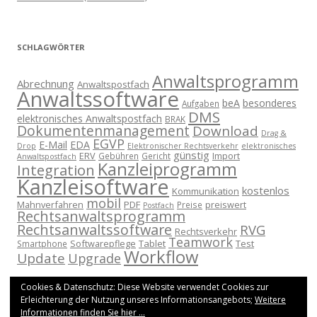
SCHLAGWÖRTER
Anwaltsprogramm
Abrechnung
Anwaltspostfach
Anwaltssoftware
beA
besonderes
Aufgaben
DMS
elektronisches Anwaltspostfach
BRAK
Dokumentenmanagement
Download
Drag &
EGVP
E-Mail
EDA
Drop
Elektronischer Rechtsverkehr
elektronisches
günstig
ERV
Import
Gebühren
Gericht
Anwaltspostfach
Kanzleiprogramm
Integration
Kanzleisoftware
kostenlos
Kommunikation
mobil
Mahnverfahren
PDF
preiswert
Preise
Postfach
Rechtsanwaltsprogramm
Rechtsanwaltssoftware
RVG
Rechtsverkehr
Teamwork
Softwarepflege
Tablet
Test
Smartphone
Workflow
Update
Upgrade
Cookies & Datenschutz: Diese Website verwendet Cookies zur
Erleichterung der Nutzung unseres Informationsangebots;
Weitere
Informationen finden Sie hier ...