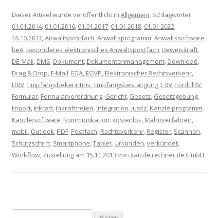
Dieser Artikel wurde veröffentlicht in
Allgemein
, Schlagwörter:
01.01.2014
,
01.01.2016
,
01.01.2017
,
01.01.2018
,
01.01.2022
,
16.10.2013
,
Anwaltspostfach
,
Anwaltsprogramm
,
Anwaltssoftware
,
beA
,
besonderes elektronisches Anwaltspostfach
,
Beweiskraft
,
DE-Mail
,
DMS
,
Dokument
,
Dokumentenmanagement
,
Download
,
Drag & Drop
,
E-Mail
,
EDA
,
EGVP
,
Elektronischer Rechtsverkehr
,
ElRV
,
Empfangsbekenntnis
,
Empfangsbestätigung
,
ERV
,
FördElRV
,
Formular
,
Formularverordnung
,
Gericht
,
Gesetz
,
Gesetzgebung
,
Import
,
Inkraft
,
Inkrafttreten
,
Integration
,
Justiz
,
Kanzleiprogramm
,
Kanzleisoftware
,
Kommunikation
,
kostenlos
,
Mahnverfahren
,
mobil
,
Outlook
,
PDF
,
Postfach
,
Rechtsverkehr
,
Register
,
Scannen
,
Schutzschrift
,
Smartphone
,
Tablet
,
Urkunden
,
verkündet
,
Workflow
,
Zustellung
am
15.11.2013
von
kanzleirechner.de GmbH
.
Suchen