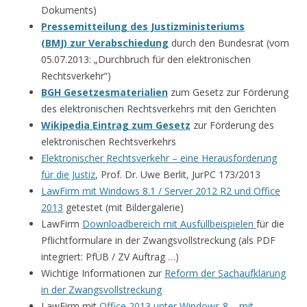
Dokuments)
Pressemitteilung des Justizministeriums
(BMJ) zur Verabschiedung
durch den Bundesrat (vom
05.07.2013: „Durchbruch für den elektronischen
Rechtsverkehr“)
BGH Gesetzesmaterialien
zum Gesetz zur Förderung
des elektronischen Rechtsverkehrs mit den Gerichten
Wikipedia Eintrag zum Gesetz
zur Förderung des
elektronischen Rechtsverkehrs
Elektronischer Rechtsverkehr – eine Herausforderung
für die Justiz
, Prof. Dr. Uwe Berlit, JurPC 173/2013
LawFirm mit Windows 8.1 / Server 2012 R2 und Office
2013
getestet (mit Bildergalerie)
LawFirm
Downloadbereich mit Ausfüllbeispielen
für die
Pflichtformulare in der Zwangsvollstreckung (als PDF
integriert: PfÜB / ZV Auftrag …)
Wichtige Informationen zur
Reform der Sachaufklärung
in der Zwangsvollstreckung
LawFirm mit
Office 2013 unter Windows 8 – mit