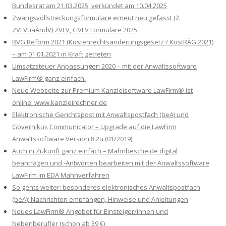
Bundesrat am 21.03.2025, verkündet am 10.04.2025
Zwangsvollstreckungsformulare erneut neu gefasst (2.
ZVFVuaÄndV) ZVFV, GVFV Formulare 2025
RVG Reform 2021 (Kostenrechtsänderungsgesetz / KostRÄG 2021)
– am 01.01.2021 in Kraft getreten
Umsatzsteuer Anpassungen 2020 – mit der Anwaltssoftware
LawFirm® ganz einfach.
Neue Webseite zur Premium Kanzleisoftware LawFirm® ist
online: www.kanzleirechner.de
Elektronische Gerichtspost mit Anwaltspostfach (beA) und
Governikus Communicator – Upgrade auf die LawFirm
Anwaltssoftware Version 8.2u (01/2019)
Auch in Zukunft ganz einfach – Mahnbescheide digital
beantragen und -Antworten bearbeiten mit der Anwaltssoftware
LawFirm im EDA Mahnverfahren
So gehts weiter: besonderes elektronisches Anwaltspostfach
(beA): Nachrichten empfangen, Hinweise und Anleitungen
Neues LawFirm® Angebot für Einsteiger/innen und
Nebenberufler (schon ab 39 €)