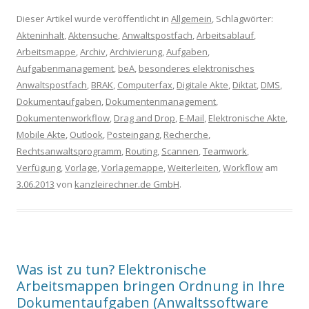
Dieser Artikel wurde veröffentlicht in
Allgemein
, Schlagwörter:
Akteninhalt
,
Aktensuche
,
Anwaltspostfach
,
Arbeitsablauf
,
Arbeitsmappe
,
Archiv
,
Archivierung
,
Aufgaben
,
Aufgabenmanagement
,
beA
,
besonderes elektronisches
Anwaltspostfach
,
BRAK
,
Computerfax
,
Digitale Akte
,
Diktat
,
DMS
,
Dokumentaufgaben
,
Dokumentenmanagement
,
Dokumentenworkflow
,
Drag and Drop
,
E-Mail
,
Elektronische Akte
,
Mobile Akte
,
Outlook
,
Posteingang
,
Recherche
,
Rechtsanwaltsprogramm
,
Routing
,
Scannen
,
Teamwork
,
Verfügung
,
Vorlage
,
Vorlagemappe
,
Weiterleiten
,
Workflow
am
3.06.2013
von
kanzleirechner.de GmbH
.
Was ist zu tun? Elektronische
Arbeitsmappen bringen Ordnung in Ihre
Dokumentaufgaben (Anwaltssoftware