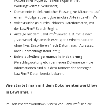
Kosten einer Kopie auf einem Kopierer (mit
Wartungsvertrag) verursacht;
Dokumente in elektronischer Fassung zur Mitnahme auf
®
einem Mobilgerät verfügbar (mobile Akte in LawFirm
);
Volltextsuche (in durchsuchbaren Dateiformaten) mit
®
der LawFirm
Search-Engine;
®
Anzeige mit dem LawFirm
Viewer, z. B. mit je nach
„Blickwinkel“ dynamisch erzeugten Ordnerstrukturen
ohne fixes Einsortieren (nach Datum, nach Adressat,
nach Bearbeitungsstand, etc.);
Keine aufwändige manuelle Indexierung
(Verschlagwortung etc.) der neuen Dokumente – die
Informationen sind aus dem Kontext der sonstigen
®
LawFirm
Daten bereits bekannt.
Wie startet man mit dem Dokumentenworkflow
in LawFirm® ?
®
Im Dokumentenworkflow-System von LawFirm
sind die