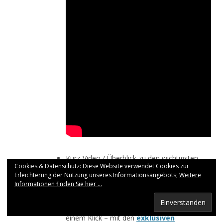
Kurz-Video / Überblick zu den wichtigsten
Cookies & Datenschutz: Diese Website verwendet Cookies zur
LawFirm® Funktionsbereichen
,
Erleichterung der Nutzung unseres Informationsangebots;
Weitere
Details zu den
Elektronischen Akten in
Informationen finden Sie hier ...
LawFirm®
,
Alle Aufgaben im Blick, zur Bearbeitung mit
einem Klick – mit den
exklusiven