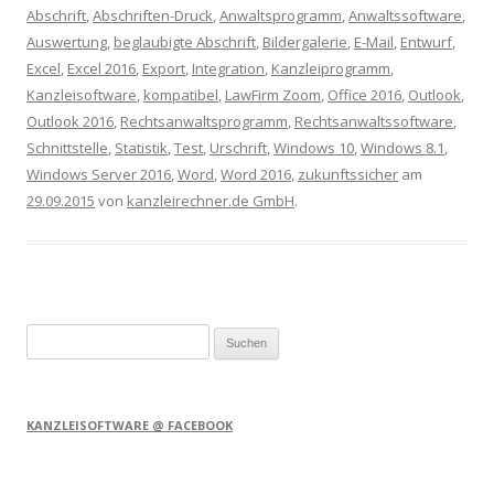
Abschrift
,
Abschriften-Druck
,
Anwaltsprogramm
,
Anwaltssoftware
,
Auswertung
,
beglaubigte Abschrift
,
Bildergalerie
,
E-Mail
,
Entwurf
,
Excel
,
Excel 2016
,
Export
,
Integration
,
Kanzleiprogramm
,
Kanzleisoftware
,
kompatibel
,
LawFirm Zoom
,
Office 2016
,
Outlook
,
Outlook 2016
,
Rechtsanwaltsprogramm
,
Rechtsanwaltssoftware
,
Schnittstelle
,
Statistik
,
Test
,
Urschrift
,
Windows 10
,
Windows 8.1
,
Windows Server 2016
,
Word
,
Word 2016
,
zukunftssicher
am
29.09.2015
von
kanzleirechner.de GmbH
.
Suchen
nach:
KANZLEISOFTWARE @ FACEBOOK