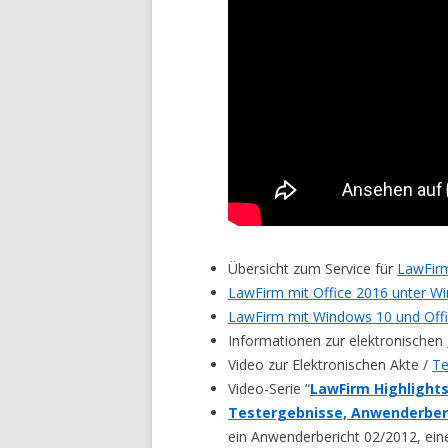
Übersicht zum Service für
LawFirm
LawFirm mit Office 2016 unter W
LawFirm mit Windows 10 und Off
Informationen zur elektronischen
Video zur Elektronischen Akte /
Te
Video-Serie “
LawFirm Highlight
Testergebnisse, Anwenderber
ein Anwenderbericht 02/2012, ein