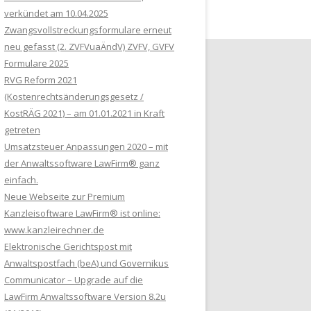
verkündet am 10.04.2025
Zwangsvollstreckungsformulare erneut
neu gefasst (2. ZVFVuaÄndV) ZVFV, GVFV
Formulare 2025
RVG Reform 2021
(Kostenrechtsänderungsgesetz /
KostRÄG 2021) – am 01.01.2021 in Kraft
getreten
Umsatzsteuer Anpassungen 2020 – mit
der Anwaltssoftware LawFirm® ganz
einfach.
Neue Webseite zur Premium
Kanzleisoftware LawFirm® ist online:
www.kanzleirechner.de
Elektronische Gerichtspost mit
Anwaltspostfach (beA) und Governikus
Communicator – Upgrade auf die
LawFirm Anwaltssoftware Version 8.2u