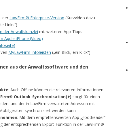
t der
LawFirm® Enterprise-Version
(Kurzvideo dazu
de Links“)
in der Anwaltskanzlei
mit weiteren App-Tipps
m Apple iPhone (Video)
nfoseite)
siven
MyLawFirm Infoleisten
(„ein Blick, ein Klick“)
onen aus der Anwaltssoftware und den
akte
: Auch Offline können die relevanten Informationen
Firm® Outlook-Synchronisation(+)
sorgt für einen
nders und der in LawFirm verwalteten Adressen mit
obilgeräten synchronisiert werden kann.
itnehmen
: Mit dem empfehlenswerten App „goodreader“
ng der entsprechenden Export-Funktion in der LawFirm®