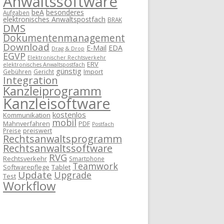
Anwaltssoftware
beA
besonderes
Aufgaben
elektronisches Anwaltspostfach
BRAK
DMS
Dokumentenmanagement
Download
E-Mail
EDA
Drag & Drop
EGVP
Elektronischer Rechtsverkehr
ERV
elektronisches Anwaltspostfach
günstig
Import
Gebühren
Gericht
Integration
Kanzleiprogramm
Kanzleisoftware
kostenlos
Kommunikation
mobil
Mahnverfahren
PDF
Postfach
preiswert
Preise
Rechtsanwaltsprogramm
Rechtsanwaltssoftware
RVG
Rechtsverkehr
Smartphone
Teamwork
Softwarepflege
Tablet
Update
Upgrade
Test
Workflow