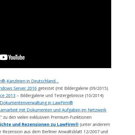
®-Kanzleien in Deutschland…
indows Server 2016
getestet (mit Bildergalerie (09/2015)
ice 2013
– Bildergalerie und Testergebnisse (10/2014)
Dokumentenverwaltung in LawFirm®
amarbeit mit Dokumenten und Aufgaben im Netzwerk
s
” zu den vielen exklusiven Premium-Funktionen
ichte und Rezensionen zu LawFirm®
(unter anderem
e Rezension aus dem Berliner Anwaltsblatt 12/2007 und