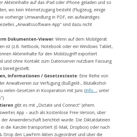
er Akteninhalte auf das iPad oder iPhone geladen und so
en, wo kein Internetzugang besteht (Flugzeug, einige
Eine vorherige Umwandlung in PDF, ein aufwändiges
zielles „Anwaltssoftware-App“ sind dazu nicht
Firm Dokumenten-Viewer
: Wenn auf dem Mobilgerät
den ist (z.B. Netbook, Notebook oder ein Windows Tablet,
önnen Akteninhalte für den Mobilzugriff exportiert
bil und ohne Kontakt zum Datenserver nutzbare Fassung
bereitgestellt.
nen, Informationen / Gesetzestexte
: Eine Reihe von
. der Anwaltverein zur Verfügung (Bußgeld-, Blutalkohol-
 vielen Gesetzen in Kooperation mit Juris (
Info…
; unter
“)
tieren
gibt es mit „Dictate und Connect“ (ehem.
swertes App – auch als kostenlose Free-Version, über
 der Anwenderschaft berichtet wurde. Die Diktatdateien
 die Kanzlei transportiert (E-Mail, Dropbox) oder nach
 & Drop den LawFirm Akten zugeordnet und über die