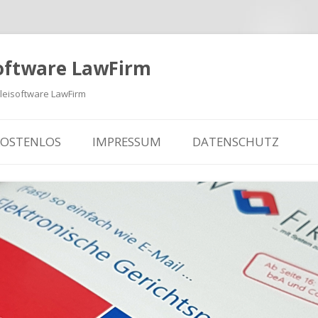
oftware LawFirm
eisoftware LawFirm
KOSTENLOS
IMPRESSUM
DATENSCHUTZ