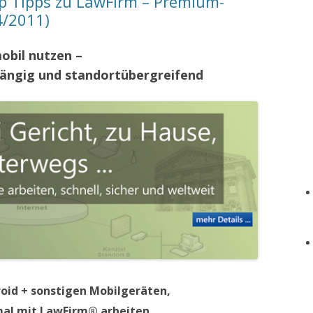
p Tipps zu LawFirm – Premium-
4/2011)
bil nutzen –
bhängig und standortübergreifend
roid + sonstigen Mobilgeräten,
mal mit LawFirm
®
arbeiten…