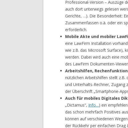
Professional-Version – Auszüge d
auch dort unterwegs gelesen werd
Gerichte, …). Die Besonderheit: 
Zusammenfassen o.ä. oder ein spe
erforderlich.
Mobile Akte und mobiler Law
eine LawFirm Installation vorhan
wie z.B. das Microsoft Surface), k
werden. Dabei wird auch eine mo
des LawFirm Dokumenten-Viewers 
Arbeitshilfen, Rechenfunktio
nützlichen Arbeitshilfen stellt z.B
und Unterhalts-Rechner, Zugang zu
der Überschrift „Smartphone-Apps
Auch für mobiles Digitales Dik
„Dictamus“,
Info…
) ein empfehlen
das schon mehrfach Positives aus
können auf verschiedenen Wegen in
der Rückkehr per einfachen Drag