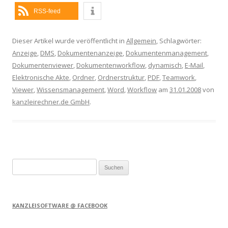
RSS-feed
Dieser Artikel wurde veröffentlicht in
Allgemein
, Schlagwörter:
Anzeige
,
DMS
,
Dokumentenanzeige
,
Dokumentenmanagement
,
Dokumentenviewer
,
Dokumentenworkflow
,
dynamisch
,
E-Mail
,
Elektronische Akte
,
Ordner
,
Ordnerstruktur
,
PDF
,
Teamwork
,
Viewer
,
Wissensmanagement
,
Word
,
Workflow
am
31.01.2008
von
kanzleirechner.de GmbH
.
Suchen
nach:
KANZLEISOFTWARE @ FACEBOOK