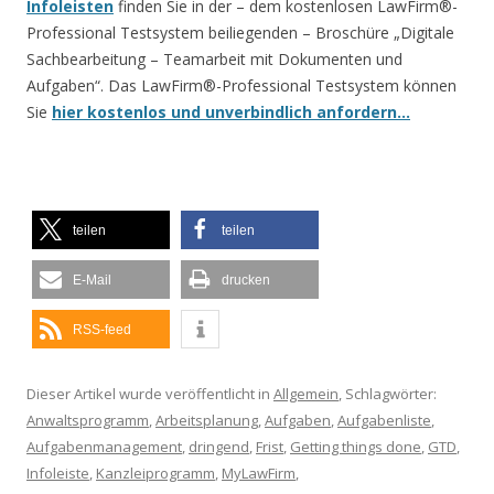
Infoleisten
finden Sie in der – dem kostenlosen LawFirm®-
Professional Testsystem beiliegenden – Broschüre „Digitale
Sachbearbeitung – Teamarbeit mit Dokumenten und
Aufgaben“. Das LawFirm®-Professional Testsystem können
Sie
hier kostenlos und unverbindlich anfordern…
teilen
teilen
E-Mail
drucken
RSS-feed
Dieser Artikel wurde veröffentlicht in
Allgemein
, Schlagwörter:
Anwaltsprogramm
,
Arbeitsplanung
,
Aufgaben
,
Aufgabenliste
,
Aufgabenmanagement
,
dringend
,
Frist
,
Getting things done
,
GTD
,
Infoleiste
,
Kanzleiprogramm
,
MyLawFirm
,