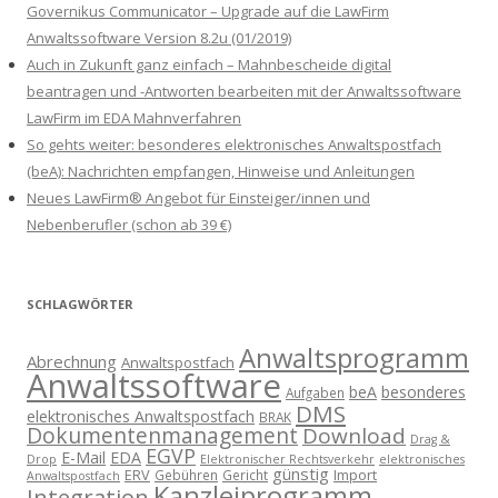
Governikus Communicator – Upgrade auf die LawFirm
Anwaltssoftware Version 8.2u (01/2019)
Auch in Zukunft ganz einfach – Mahnbescheide digital
beantragen und -Antworten bearbeiten mit der Anwaltssoftware
LawFirm im EDA Mahnverfahren
So gehts weiter: besonderes elektronisches Anwaltspostfach
(beA): Nachrichten empfangen, Hinweise und Anleitungen
Neues LawFirm® Angebot für Einsteiger/innen und
Nebenberufler (schon ab 39 €)
SCHLAGWÖRTER
Anwaltsprogramm
Abrechnung
Anwaltspostfach
Anwaltssoftware
beA
besonderes
Aufgaben
DMS
elektronisches Anwaltspostfach
BRAK
Dokumentenmanagement
Download
Drag &
EGVP
E-Mail
EDA
Drop
Elektronischer Rechtsverkehr
elektronisches
günstig
ERV
Import
Gebühren
Gericht
Anwaltspostfach
Kanzleiprogramm
Integration