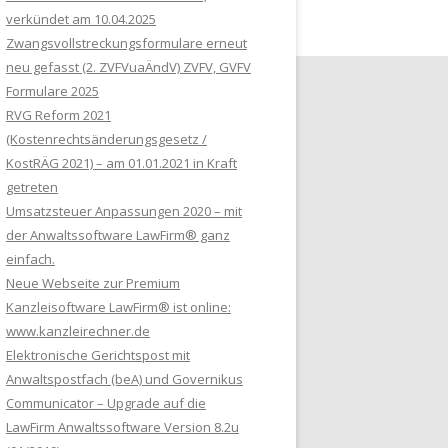
verkündet am 10.04.2025
Zwangsvollstreckungsformulare erneut
neu gefasst (2. ZVFVuaÄndV) ZVFV, GVFV
Formulare 2025
RVG Reform 2021
(Kostenrechtsänderungsgesetz /
KostRÄG 2021) – am 01.01.2021 in Kraft
getreten
Umsatzsteuer Anpassungen 2020 – mit
der Anwaltssoftware LawFirm® ganz
einfach.
Neue Webseite zur Premium
Kanzleisoftware LawFirm® ist online:
www.kanzleirechner.de
Elektronische Gerichtspost mit
Anwaltspostfach (beA) und Governikus
Communicator – Upgrade auf die
LawFirm Anwaltssoftware Version 8.2u