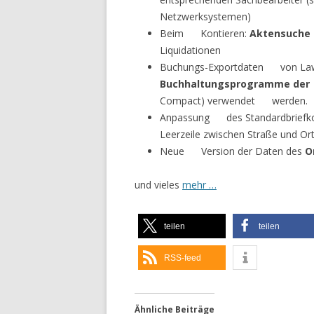
Netzwerksystemen)
Beim Kontieren:
Aktensuch
Liquidationen
Buchungs-Exportdaten von Law­F
Buchhaltungsprogramme d
Compact) verwendet werden.
Anpassung des Standardbriefkop
Leerzeile zwischen Straße und O
Neue Version der Daten des
O
und vieles
mehr …
teilen
teilen
RSS-feed
Ähnliche Beiträge