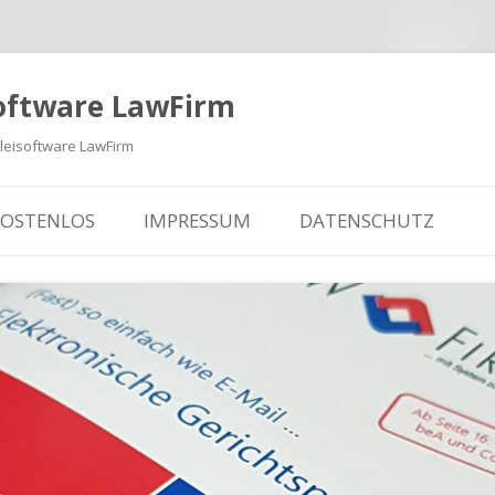
oftware LawFirm
eisoftware LawFirm
KOSTENLOS
IMPRESSUM
DATENSCHUTZ