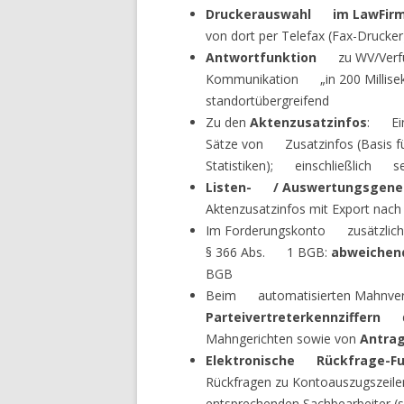
Druckerauswahl im Law­Fir
von dort per Telefax (Fax-Drucker
Antwortfunktion
zu WV/Verfügu
Kommunikation „in 200 Millise
standortübergreifend
Zu den
Aktenzusatzinfos
: Ein
Sätze von Zusatzinfos (Basis für
Statistiken); einschließlich se
Listen- / Auswertungsgene
Aktenzusatzinfos mit Export na
Im Forderungskonto zusätzlich 
§ 366 Abs. 1 BGB:
abweiche
BGB
Beim automatisierten Mahnverf
Parteivertreterkennziffern
der
Mahngerichten sowie von
Antrag
Elektronische Rückfrage-Fu
Rückfragen zu Kontoauszugszeil
entsprechenden Sachbearbeiter (s