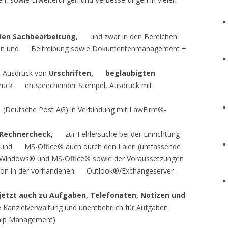
len Sachbearbeitung
, und zwar in den Bereichen:
ngen und Beitreibung sowie Dokumentenmanagement +
 Ausdruck von
Urschriften, beglaubigten
druck entsprechender Stempel, Ausdruck mit
eutsche Post AG) in Verbindung mit Law­Firm®-
Rechnercheck
,
zur Fehlersuche bei der Einrichtung
und MS-Office® auch durch den Laien (umfassende
 Windows® und MS-Office® sowie der Voraussetzungen
ion in der vorhandenen Outlook®/Exchangeserver-
etzt auch zu Aufgaben, Telefonaten, Notizen und
e Kanzleiverwaltung und unentbehrlich für Aufgaben
hip Management)