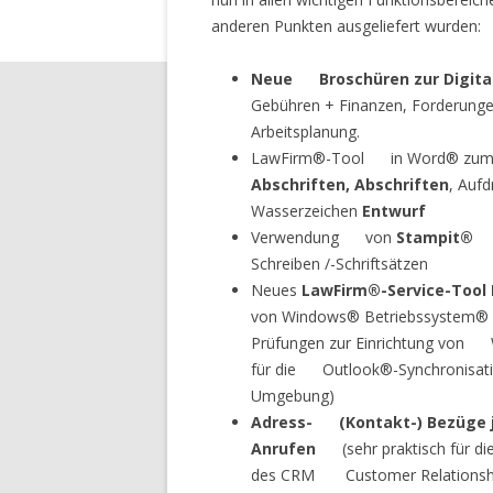
anderen Punkten ausgeliefert wurden:
Neue Broschüren zur Digita
Gebühren + Finanzen, Forderu
Arbeitsplanung.
Law­Firm®-Tool in Word® zum
Abschriften, Abschriften
, Auf
Wasserzeichen 
Entwurf
Verwendung von
Stampit®
(D
Schreiben /-Schriftsätzen
Neues
Law­Firm®-Service-Tool
von Windows® Betriebssystem® 
Prüfungen zur Einrichtung von
für die Outlook®-Synchronisat
Umgebung)
Adress- (Kontakt-) Bezüge j
Anrufen
(sehr praktisch für di
des CRM  Customer Relations