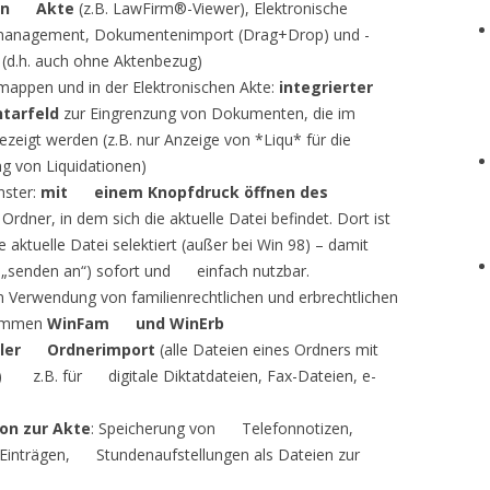
hen Akte
(z.B. LawFirm®-Viewer), Elektronische
nagement, Dokumentenimport (Drag+Drop) und -
.h. auch ohne Aktenbezug)
appen und in der Elektronischen Akte:
integrierter
tarfeld
zur Eingrenzung von Dokumenten, die im
igt werden (z.B. nur Anzeige von *Liqu* für die
 von Liquidationen)
ster:
mit einem Knopfdruck öffnen des
ner, in dem sich die aktuelle Datei befindet. Dort ist
e aktuelle Datei selektiert (außer bei Win 98) – damit
B. „senden an“) sofort und einfach nutzbar.
Verwendung von familienrechtlichen und erbrechtlichen
rammen
WinFam und WinErb
ller Ordnerimport
(alle Dateien eines Ordners mit
 z.B. für digitale Diktatdateien, Fax-Dateien, e-
n zur Akte
: Speicherung von Telefonnotizen,
-Einträgen, Stundenaufstellungen als Dateien zur