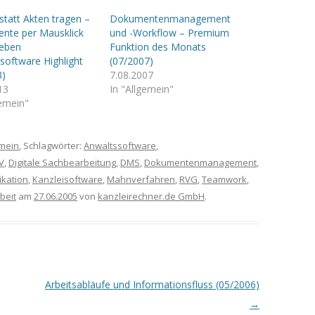
 statt Akten tragen –
Dokumentenmanagement
nte per Mausklick
und -Workflow – Premium
geben
Funktion des Monats
isoftware Highlight
(07/2007)
3)
7.08.2007
13
In "Allgemein"
gemein"
emein
, Schlagwörter:
Anwaltssoftware
,
V
,
Digitale Sachbearbeitung
,
DMS
,
Dokumentenmanagement
,
kation
,
Kanzleisoftware
,
Mahnverfahren
,
RVG
,
Teamwork
,
beit
am
27.06.2005
von
kanzleirechner.de GmbH
.
Arbeitsabläufe und Informationsfluss (05/2006)
→