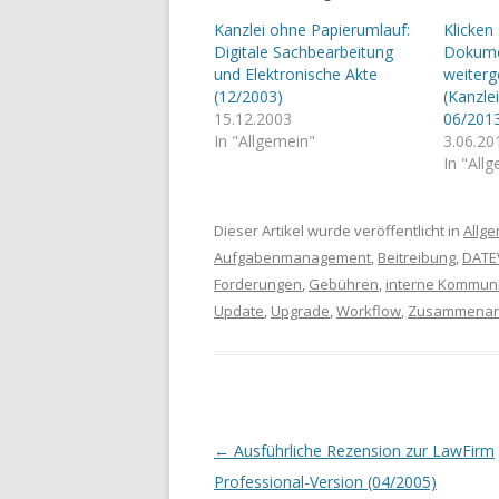
Kanzlei ohne Papierumlauf:
Klicken
Digitale Sachbearbeitung
Dokume
und Elektronische Akte
weiter
(12/2003)
(Kanzle
15.12.2003
06/201
In "Allgemein"
3.06.20
In "All
Dieser Artikel wurde veröffentlicht in
Allg
Aufgabenmanagement
,
Beitreibung
,
DATE
Forderungen
,
Gebühren
,
interne Kommuni
Update
,
Upgrade
,
Workflow
,
Zusammenar
Artikel-Navigation
←
Ausführliche Rezension zur LawFirm
Professional-Version (04/2005)