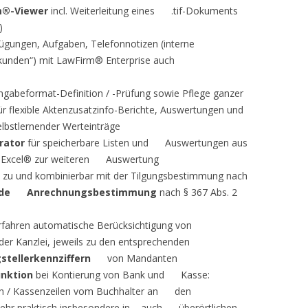
m®-Viewer
incl. Weiterleitung eines .tif-Dokuments
)
ngen, Aufgaben, Telefonnotizen (interne
kunden“) mit LawFirm® Enterprise auch
gabeformat-Definition / -Prüfung sowie Pflege ganzer
 flexible Aktenzusatzinfo-Berichte, Auswertungen und
lbstlernender Werteinträge
rator
für speicherbare Listen und Auswertungen aus
ch Excel® zur weiteren Auswertung
zu und kombinierbar mit der Tilgungsbestimmung nach
nde Anrechnungsbestimmung
nach § 367 Abs. 2
ahren automatische Berücksichtigung von
 Kanzlei, jeweils zu den entsprechenden
stellerkennziffern
von Mandanten
nktion
bei Kontierung von Bank und Kasse:
en / Kassenzeilen vom Buchhalter an den
ehr praktisch insbesondere in – auch überörtlichen –