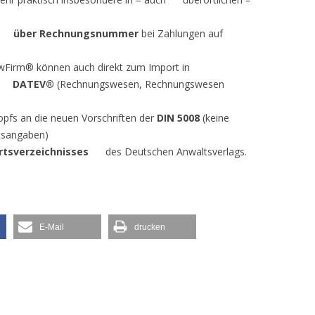
e über Rechnungsnummer
bei Zahlungen auf
irm® können auch direkt zum Import in
er DATEV®
(Rechnungswesen, Rechnungswesen
fs an die neuen Vorschriften der
DIN 5008
(keine
rtsangaben)
rtsverzeichnisses
des Deutschen Anwaltsverlags.
E-Mail
drucken