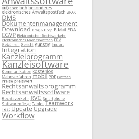
Anwaltssoftware
beA
besonderes
Aufgaben
elektronisches Anwaltspostfach
BRAK
DMS
Dokumentenmanagement
Download
E-Mail
EDA
Drag & Drop
EGVP
Elektronischer Rechtsverkehr
ERV
elektronisches Anwaltspostfach
günstig
Import
Gebühren
Gericht
Integration
Kanzleiprogramm
Kanzleisoftware
kostenlos
Kommunikation
mobil
Mahnverfahren
PDF
Postfach
preiswert
Preise
Rechtsanwaltsprogramm
Rechtsanwaltssoftware
RVG
Rechtsverkehr
Smartphone
Teamwork
Softwarepflege
Tablet
Update
Upgrade
Test
Workflow