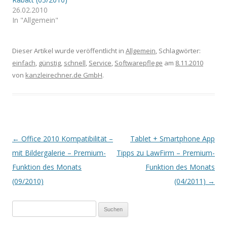
26.02.2010
In "Allgemein"
Dieser Artikel wurde veröffentlicht in
Allgemein
, Schlagwörter:
einfach
,
günstig
,
schnell
,
Service
,
Softwarepflege
am
8.11.2010
von
kanzleirechner.de GmbH
.
Artikel-Navigation
←
Office 2010 Kompatibilität –
Tablet + Smartphone App
mit Bildergalerie – Premium-
Tipps zu LawFirm – Premium-
Funktion des Monats
Funktion des Monats
(09/2010)
(04/2011)
→
Suchen
nach: