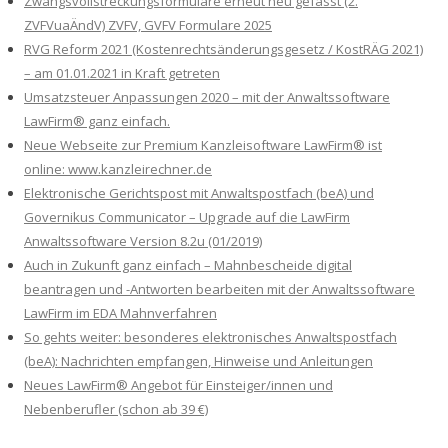
Zwangsvollstreckungsformulare erneut neu gefasst (2.
ZVFVuaÄndV) ZVFV, GVFV Formulare 2025
RVG Reform 2021 (Kostenrechtsänderungsgesetz / KostRÄG 2021)
– am 01.01.2021 in Kraft getreten
Umsatzsteuer Anpassungen 2020 – mit der Anwaltssoftware
LawFirm® ganz einfach.
Neue Webseite zur Premium Kanzleisoftware LawFirm® ist
online: www.kanzleirechner.de
Elektronische Gerichtspost mit Anwaltspostfach (beA) und
Governikus Communicator – Upgrade auf die LawFirm
Anwaltssoftware Version 8.2u (01/2019)
Auch in Zukunft ganz einfach – Mahnbescheide digital
beantragen und -Antworten bearbeiten mit der Anwaltssoftware
LawFirm im EDA Mahnverfahren
So gehts weiter: besonderes elektronisches Anwaltspostfach
(beA): Nachrichten empfangen, Hinweise und Anleitungen
Neues LawFirm® Angebot für Einsteiger/innen und
Nebenberufler (schon ab 39 €)