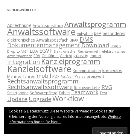
SCHLAGWÖRTER
Anwaltsprogramm
Abrechnung
Anwaltspostfach
Anwaltssoftware
beA
besonderes
Aufgaben
DMS
elektronisches Anwaltspostfach
BRAK
Dokumentenmanagement
Download
Drag &
EGVP
E-Mail
EDA
Drop
Elektronischer Rechtsverkehr
elektronisches
günstig
ERV
Import
Gebühren
Gericht
Anwaltspostfach
Kanzleiprogramm
Integration
Kanzleisoftware
kostenlos
Kommunikation
mobil
Mahnverfahren
PDF
preiswert
Preise
Postfach
Rechtsanwaltsprogramm
Rechtsanwaltssoftware
RVG
Rechtsverkehr
Teamwork
Softwarepflege
Tablet
Test
Smartphone
Workflow
Update
Upgrade
Cookies & Datenschutz: Diese Website verwendet Cookies zur
Erleichterung der Nutzung unseres Informationsangebots;
Weitere
Informationen finden Sie hier ...