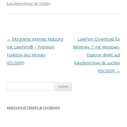
kanzleirechner.de GmbH
.
Artikel-Navigation
←
Integrierte Internet Nutzung
LawFirm-Download für
mit LawFirm® – Premium
Windows 7: mit Windows-
Funktion des Monats
Explorer direkt auf
(05/2009)
kanzleirechner.de suchen
(09/2009)
→
Suchen
nach:
KANZLEISOFTWARE @ FACEBOOK